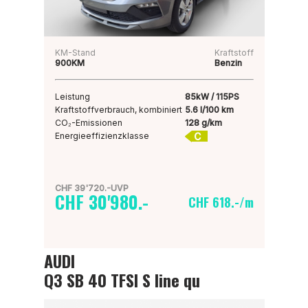
KM-Stand
Kraftstoff
900KM
Benzin
Leistung
85kW / 115PS
Kraftstoffverbrauch, kombiniert
5.6 l/100 km
CO₂-Emissionen
128 g/km
C
Energieeffizienzklasse
CHF 39'720.-UVP
CHF 30'980.-
CHF 618.-/m
AUDI
Q3 SB 40 TFSI S line qu