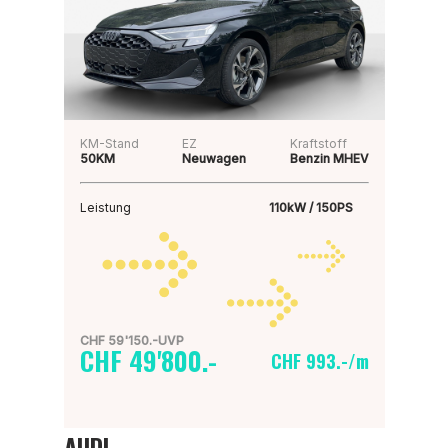
KM-Stand
EZ
Kraftstoff
50KM
Neuwagen
Benzin MHEV
Leistung
110kW / 150PS
CHF 59'150.-UVP
CHF 49'800.-
CHF 993.-/m
AUDI