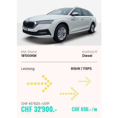
KM-Stand
Kraftstoff
18’000KM
Diesel
Leistung
85kW / 115PS
CHF 45'820.-UVP
CHF 32'900.-
CHF 656.-/m