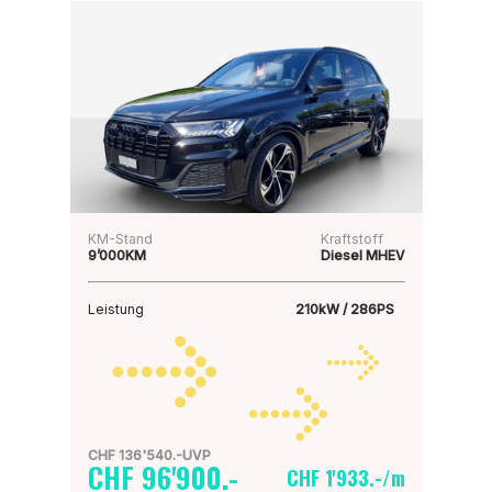
KM-Stand
Kraftstoff
9’000KM
Diesel MHEV
Leistung
210kW / 286PS
CHF 136'540.-UVP
CHF 96'900.-
CHF 1'933.-/m