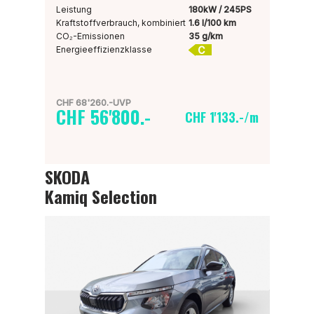
Leistung
180kW / 245PS
Kraftstoffverbrauch, kombiniert
1.6 l/100 km
CO₂-Emissionen
35 g/km
C
Energieeffizienzklasse
CHF 68'260.-UVP
CHF 56'800.-
CHF 1'133.-/m
SKODA
Kamiq Selection