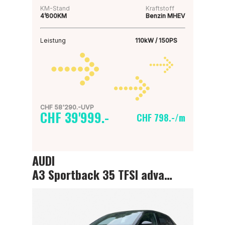
KM-Stand
Kraftstoff
4’600KM
Benzin MHEV
Leistung
110kW / 150PS
CHF 58'290.-UVP
CHF 39'999.-
CHF 798.-/m
AUDI
A3 Sportback 35 TFSI advanced Attraction