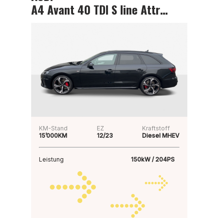
A4 Avant 40 TDI S line Attraction
KM-Stand
EZ
Kraftstoff
15’000KM
12/23
Diesel MHEV
Leistung
150kW / 204PS