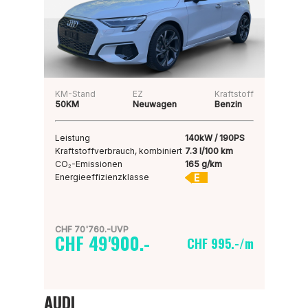
KM-Stand
EZ
Kraftstoff
50KM
Neuwagen
Benzin
Leistung
140kW / 190PS
Kraftstoffverbrauch, kombiniert
7.3 l/100 km
CO₂-Emissionen
165 g/km
E
Energieeffizienzklasse
CHF 70'760.-UVP
CHF 49'900.-
CHF 995.-/m
AUDI