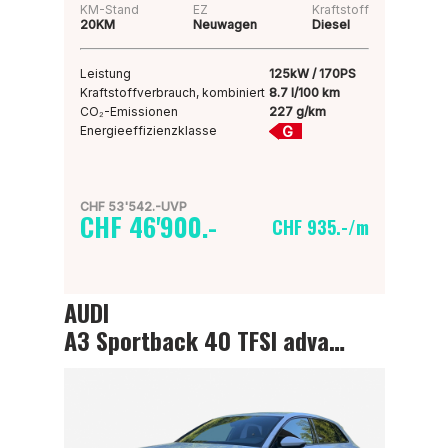
KM-Stand
EZ
Kraftstoff
20KM
Neuwagen
Diesel
Leistung
125kW / 170PS
Kraftstoffverbrauch, kombiniert
8.7 l/100 km
CO₂-Emissionen
227 g/km
G
Energieeffizienzklasse
CHF 53'542.-UVP
CHF 46'900.-
CHF 935.-/m
AUDI
A3 Sportback 40 TFSI advanced