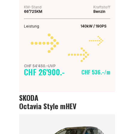
KM-Stand
Kraftstoff
66’725KM
Benzin
Leistung
140kW / 190PS
CHF 54'450.-UVP
CHF 26'900.-
CHF 536.-/m
SKODA
Octavia Style mHEV