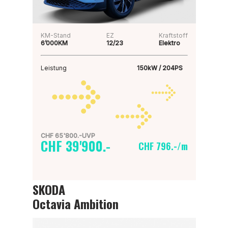
KM-Stand
EZ
Kraftstoff
6’000KM
12/23
Elektro
Leistung
150kW / 204PS
CHF 65'800.-UVP
CHF 39'900.-
CHF 796.-/m
SKODA
Octavia Ambition