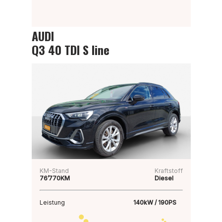
AUDI
Q3 40 TDI S line
KM-Stand
Kraftstoff
76’770KM
Diesel
Leistung
140kW / 190PS