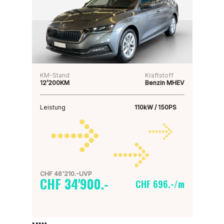
KM-Stand
Kraftstoff
12’200KM
Benzin MHEV
Leistung
110kW / 150PS
CHF 46'210.-UVP
CHF 34'900.-
CHF 696.-/m