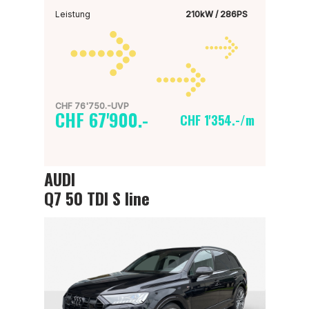
Leistung
210kW / 286PS
CHF 76'750.-UVP
CHF 67'900.-
CHF 1'354.-/m
AUDI
Q7 50 TDI S line