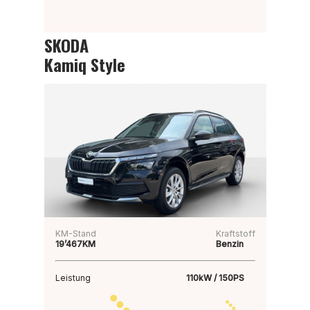
SKODA
Kamiq Style
KM-Stand
Kraftstoff
19’467KM
Benzin
Leistung
110kW / 150PS