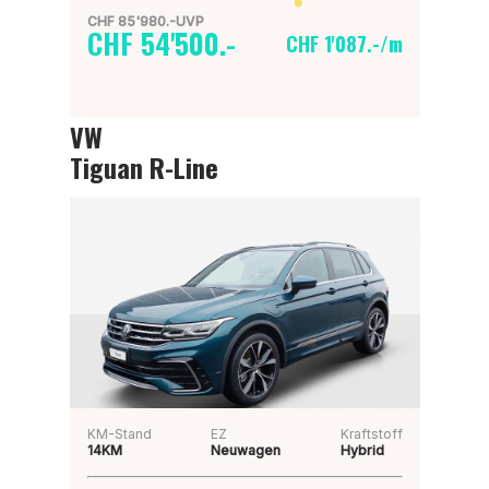
CHF 85'980.-UVP
CHF 54'500.-
CHF 1'087.-/m
VW
Tiguan R-Line
KM-Stand
EZ
Kraftstoff
14KM
Neuwagen
Hybrid