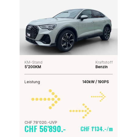
KM-Stand
Kraftstoff
5’200KM
Benzin
Leistung
140kW / 190PS
CHF 78'020.-UVP
CHF 56'890.-
CHF 1'134.-/m