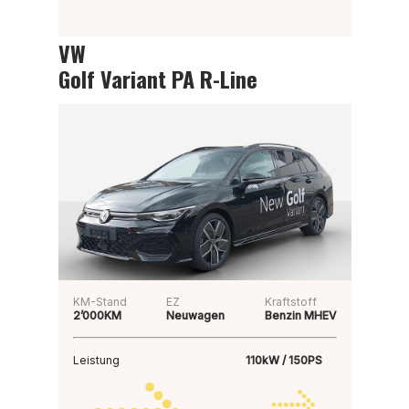
VW
Golf Variant PA R-Line
KM-Stand
EZ
Kraftstoff
2’000KM
Neuwagen
Benzin MHEV
Leistung
110kW / 150PS