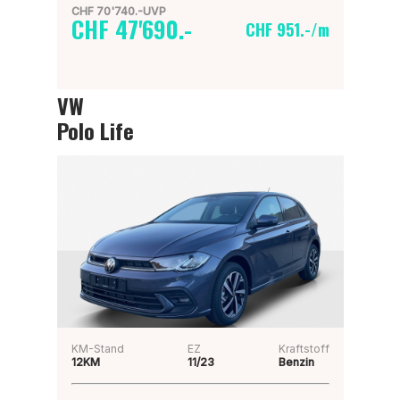
CHF 70'740.-UVP
CHF 47'690.-
CHF 951.-/m
VW
Polo Life
KM-Stand
EZ
Kraftstoff
12KM
11/23
Benzin