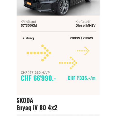
KM-Stand
Kraftstoff
57’300KM
Diesel MHEV
Leistung
210kW / 286PS
CHF 147'260.-UVP
CHF 66'990.-
CHF 1'336.-/m
SKODA
Enyaq iV 80 4x2