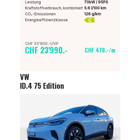
Leistung
70kW / 95PS
Kraftstoffverbrauch, kombiniert
5.6 l/100 km
CO₂-Emissionen
126 g/km
C
Energieeffizienzklasse
CHF 33'800.-UVP
CHF 23'990.-
CHF 478.-/m
VW
ID.4 75 Edition