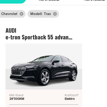
: Chevrolet
cancel
Modell
: Trax
cancel
AUDI
e-tron Sportback 55 advanced
KM-Stand
Kraftstoff
26’500KM
Elektro