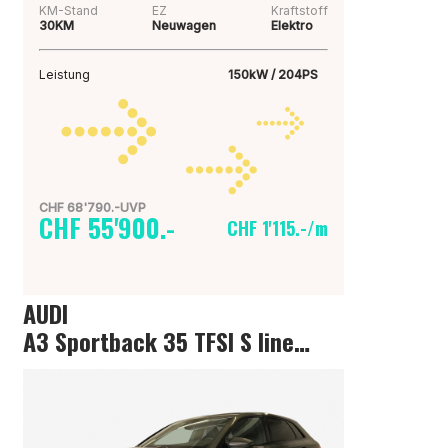
KM-Stand
EZ
Kraftstoff
30KM
Neuwagen
Elektro
Leistung
150kW / 204PS
CHF 68'790.-UVP
CHF 55'900.-
CHF 1'115.-/m
AUDI
A3 Sportback 35 TFSI S line Attraction