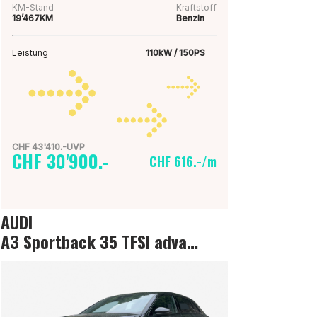
KM-Stand
Kraftstoff
19’467KM
Benzin
Leistung
110kW / 150PS
CHF 43'410.-UVP
CHF 30'900.-
CHF 616.-/m
AUDI
A3 Sportback 35 TFSI advanced Attraction