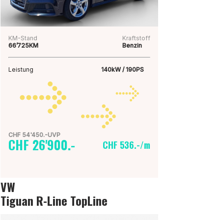
KM-Stand
Kraftstoff
66’725KM
Benzin
Leistung
140kW / 190PS
CHF 54'450.-UVP
CHF 26'900.-
CHF 536.-/m
VW
Tiguan R-Line TopLine