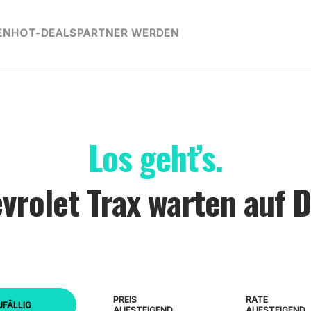
EN
HOT-DEALS
PARTNER WERDEN
Los geht’s.
vrolet Trax warten auf D
PREIS
RATE
UFÄLLIG
AUFSTEIGEND
AUFSTEIGEND