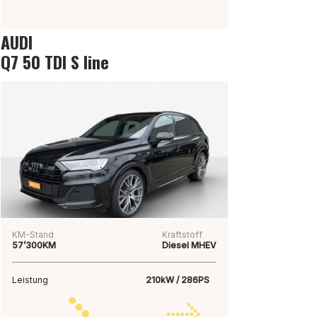
AUDI
Q7 50 TDI S line
KM-Stand
Kraftstoff
57’300KM
Diesel MHEV
Leistung
210kW / 286PS