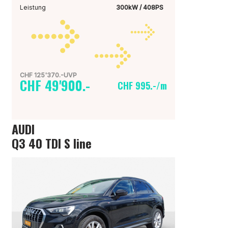
Leistung
300kW / 408PS
CHF 125'370.-UVP
CHF 49'900.-
CHF 995.-/m
AUDI
Q3 40 TDI S line