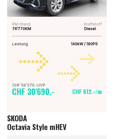
KM-Stand
Kraftstoff
76’770KM
Diesel
Leistung
140kW / 190PS
CHF 59'270.-UVP
CHF 30'690.-
CHF 612.-/m
SKODA
Octavia Style mHEV