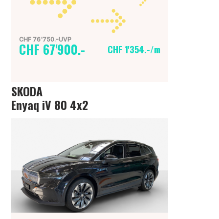
CHF 76'750.-UVP
CHF 67'900.-
CHF 1'354.-/m
SKODA
Enyaq iV 80 4x2