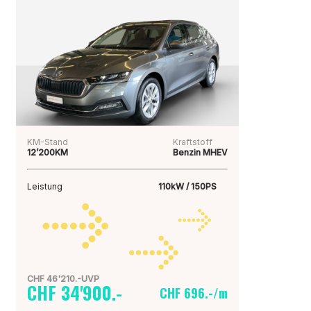
KM-Stand
Kraftstoff
12’200KM
Benzin MHEV
Leistung
110kW / 150PS
CHF 46'210.-UVP
CHF 34'900.-
CHF 696.-/m