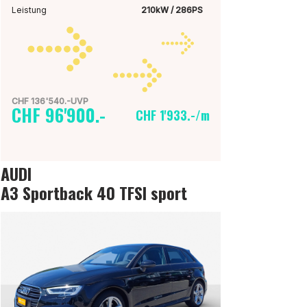
Leistung
210kW / 286PS
CHF 136'540.-UVP
CHF 96'900.-
CHF 1'933.-/m
AUDI
A3 Sportback 40 TFSI sport