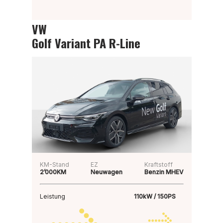
VW
Golf Variant PA R-Line
KM-Stand
EZ
Kraftstoff
2’000KM
Neuwagen
Benzin MHEV
Leistung
110kW / 150PS