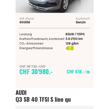
KM-Stand
Kraftstoff
900KM
Benzin
Leistung
85kW / 115PS
Kraftstoffverbrauch, kombiniert
5.6 l/100 km
CO₂-Emissionen
128 g/km
C
Energieeffizienzklasse
CHF 39'720.-UVP
CHF 30'980.-
CHF 618.-/m
AUDI
Q3 SB 40 TFSI S line qu