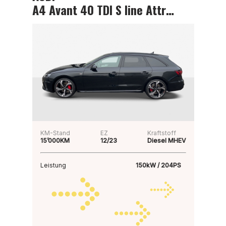
A4 Avant 40 TDI S line Attraction
KM-Stand
EZ
Kraftstoff
15’000KM
12/23
Diesel MHEV
Leistung
150kW / 204PS