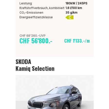
Leistung
180kW / 245PS
Kraftstoffverbrauch, kombiniert
1.6 l/100 km
CO₂-Emissionen
35 g/km
C
Energieeffizienzklasse
CHF 68'260.-UVP
CHF 56'800.-
CHF 1'133.-/m
SKODA
Kamiq Selection