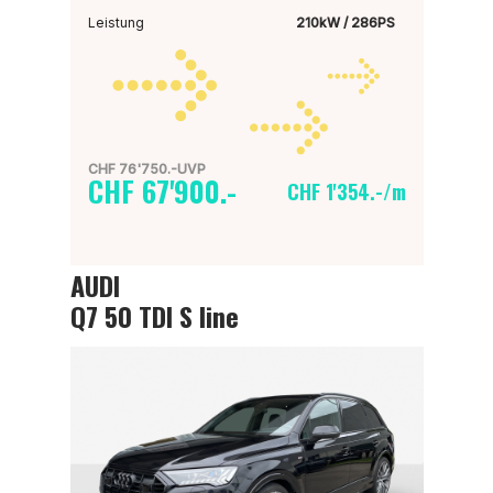
Leistung
210kW / 286PS
CHF 76'750.-UVP
CHF 67'900.-
CHF 1'354.-/m
AUDI
Q7 50 TDI S line