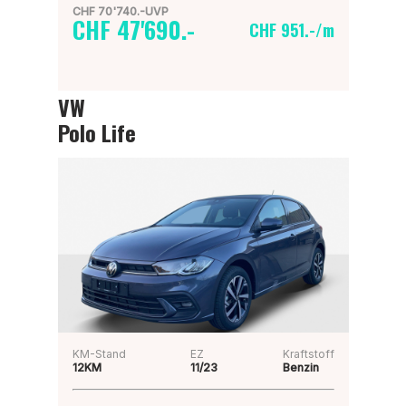
CHF 70'740.-UVP
CHF 47'690.-
CHF 951.-/m
VW
Polo Life
KM-Stand
EZ
Kraftstoff
12KM
11/23
Benzin