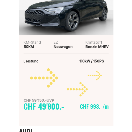
KM-Stand
EZ
Kraftstoff
50KM
Neuwagen
Benzin MHEV
Leistung
110kW / 150PS
CHF 59'150.-UVP
CHF 49'800.-
CHF 993.-/m
AUDI