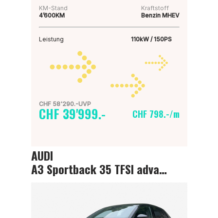
KM-Stand
Kraftstoff
4’600KM
Benzin MHEV
Leistung
110kW / 150PS
CHF 58'290.-UVP
CHF 39'999.-
CHF 798.-/m
AUDI
A3 Sportback 35 TFSI advanced Attraction