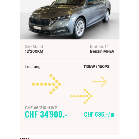
KM-Stand
Kraftstoff
12’200KM
Benzin MHEV
Leistung
110kW / 150PS
CHF 46'210.-UVP
CHF 34'900.-
CHF 696.-/m