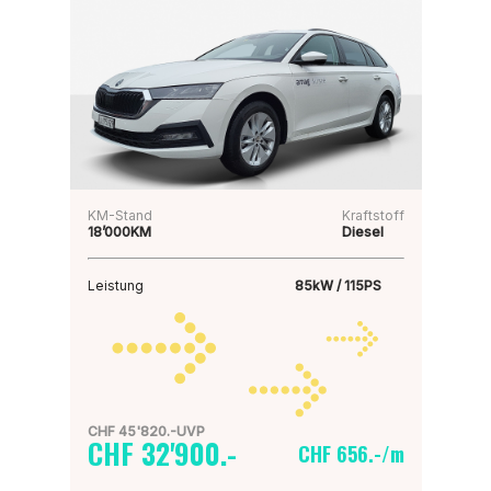
KM-Stand
Kraftstoff
18’000KM
Diesel
Leistung
85kW / 115PS
CHF 45'820.-UVP
CHF 32'900.-
CHF 656.-/m