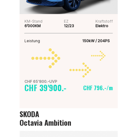
KM-Stand
EZ
Kraftstoff
6’000KM
12/23
Elektro
Leistung
150kW / 204PS
CHF 65'800.-UVP
CHF 39'900.-
CHF 796.-/m
SKODA
Octavia Ambition