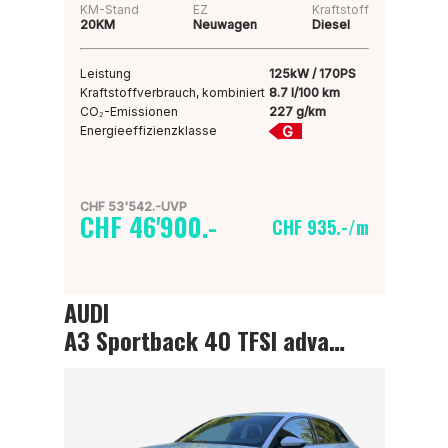
KM-Stand
EZ
Kraftstoff
20KM
Neuwagen
Diesel
Leistung
125kW / 170PS
Kraftstoffverbrauch, kombiniert
8.7 l/100 km
CO₂-Emissionen
227 g/km
G
Energieeffizienzklasse
CHF 53'542.-UVP
CHF 46'900.-
CHF 935.-/m
AUDI
A3 Sportback 40 TFSI advanced