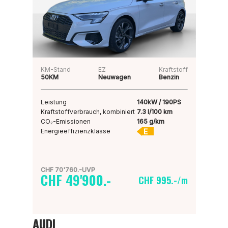
KM-Stand
EZ
Kraftstoff
50KM
Neuwagen
Benzin
Leistung
140kW / 190PS
Kraftstoffverbrauch, kombiniert
7.3 l/100 km
CO₂-Emissionen
165 g/km
E
Energieeffizienzklasse
CHF 70'760.-UVP
CHF 49'900.-
CHF 995.-/m
AUDI