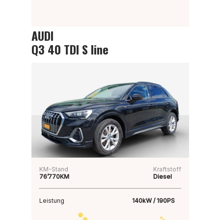
AUDI
Q3 40 TDI S line
KM-Stand
Kraftstoff
76’770KM
Diesel
Leistung
140kW / 190PS