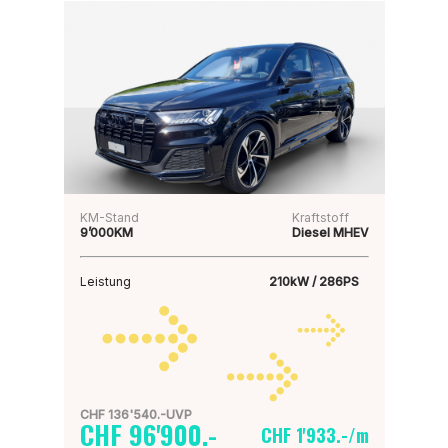
KM-Stand
Kraftstoff
9’000KM
Diesel MHEV
Leistung
210kW / 286PS
CHF 136'540.-UVP
CHF 96'900.-
CHF 1'933.-/m