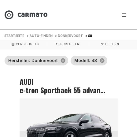
STARTSEITE
> AUTO-FINDEN
> DONKERVOORT
> S8
VERGLEICHEN
SORTIEREN
FILTERN
Hersteller
: Donkervoort
cancel
Modell
: S8
cancel
AUDI
e-tron Sportback 55 advanced