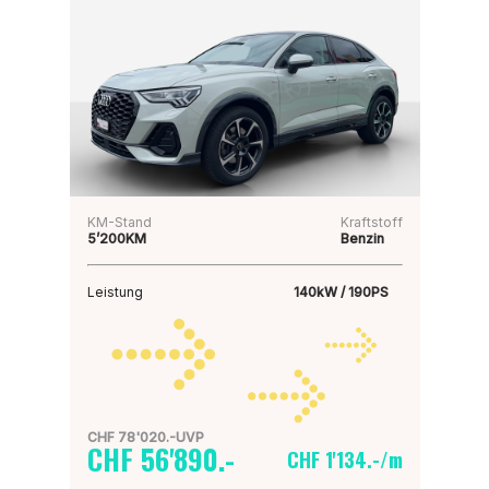
KM-Stand
Kraftstoff
5’200KM
Benzin
Leistung
140kW / 190PS
CHF 78'020.-UVP
CHF 56'890.-
CHF 1'134.-/m