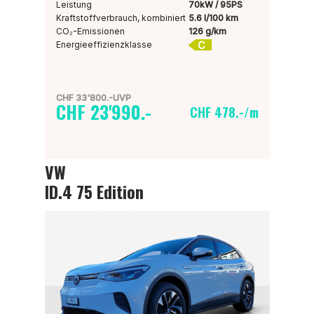
Leistung
70kW / 95PS
Kraftstoffverbrauch, kombiniert
5.6 l/100 km
CO₂-Emissionen
126 g/km
C
Energieeffizienzklasse
CHF 33'800.-UVP
CHF 23'990.-
CHF 478.-/m
VW
ID.4 75 Edition