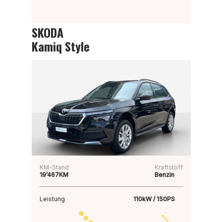
SKODA
Kamiq Style
KM-Stand
Kraftstoff
19’467KM
Benzin
Leistung
110kW / 150PS