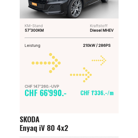
KM-Stand
Kraftstoff
57’300KM
Diesel MHEV
Leistung
210kW / 286PS
CHF 147'260.-UVP
CHF 66'990.-
CHF 1'336.-/m
SKODA
Enyaq iV 80 4x2