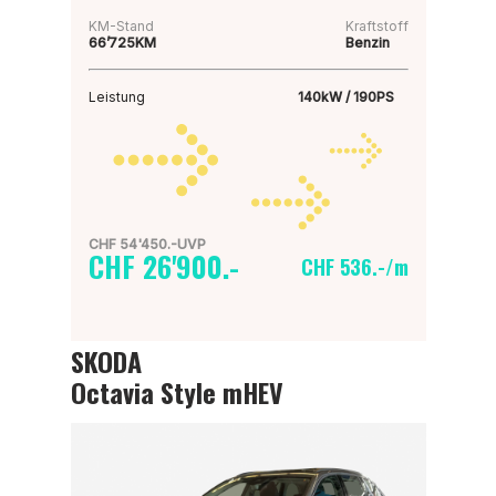
KM-Stand
Kraftstoff
66’725KM
Benzin
Leistung
140kW / 190PS
CHF 54'450.-UVP
CHF 26'900.-
CHF 536.-/m
SKODA
Octavia Style mHEV