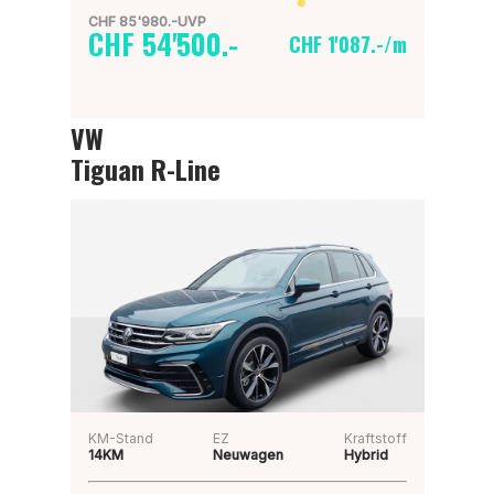
CHF 85'980.-UVP
CHF 54'500.-
CHF 1'087.-/m
VW
Tiguan R-Line
KM-Stand
EZ
Kraftstoff
14KM
Neuwagen
Hybrid