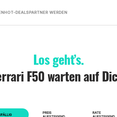
EN
HOT-DEALS
PARTNER WERDEN
Los geht’s.
errari F50 warten auf Dic
PREIS
RATE
UFÄLLIG
AUFSTEIGEND
AUFSTEIGEND