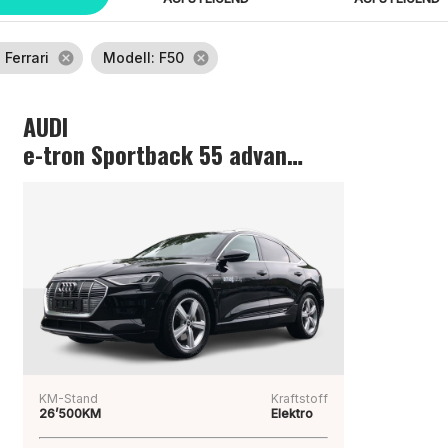
: Ferrari
cancel
Modell
: F50
cancel
AUDI
e-tron Sportback 55 advanced
KM-Stand
Kraftstoff
26’500KM
Elektro