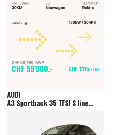
KM-Stand
EZ
Kraftstoff
30KM
Neuwagen
Elektro
Leistung
150kW / 204PS
CHF 68'790.-UVP
CHF 55'900.-
CHF 1'115.-/m
AUDI
A3 Sportback 35 TFSI S line Attraction