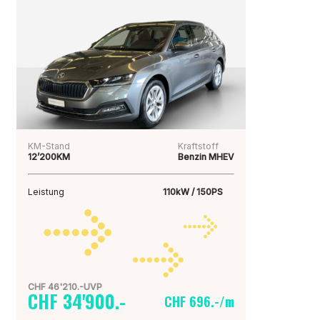
KM-Stand
Kraftstoff
12’200KM
Benzin MHEV
Leistung
110kW / 150PS
CHF 46'210.-UVP
CHF 34'900.-
CHF 696.-/m