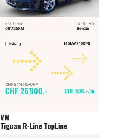
KM-Stand
Kraftstoff
66’725KM
Benzin
Leistung
140kW / 190PS
CHF 54'450.-UVP
CHF 26'900.-
CHF 536.-/m
VW
Tiguan R-Line TopLine