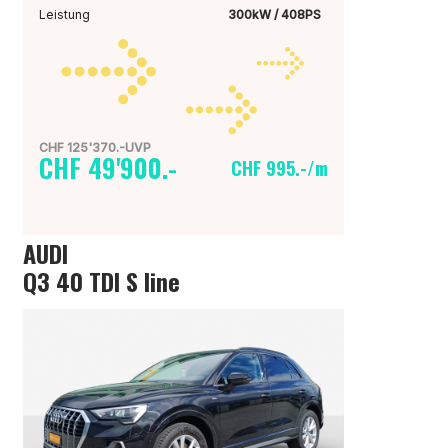
Leistung
300kW / 408PS
CHF 125'370.-UVP
CHF 49'900.-
CHF 995.-/m
AUDI
Q3 40 TDI S line