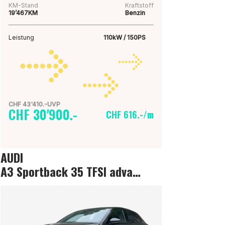
KM-Stand
Kraftstoff
19’467KM
Benzin
Leistung
110kW / 150PS
CHF 43'410.-UVP
CHF 30'900.-
CHF 616.-/m
AUDI
A3 Sportback 35 TFSI advanced Attraction