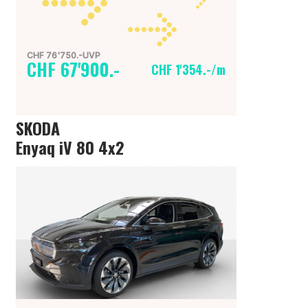
CHF 76'750.-UVP
CHF 67'900.-
CHF 1'354.-/m
SKODA
Enyaq iV 80 4x2