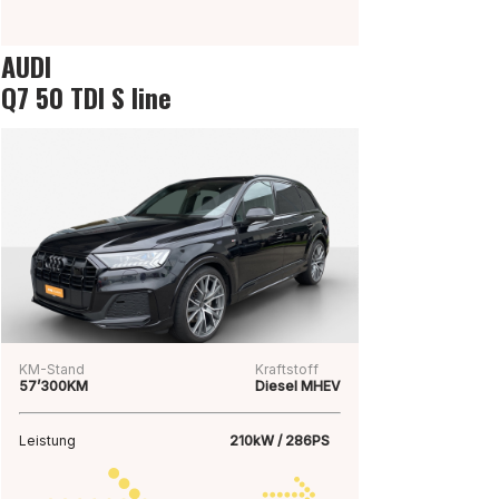
AUDI
Q7 50 TDI S line
KM-Stand
Kraftstoff
57’300KM
Diesel MHEV
Leistung
210kW / 286PS