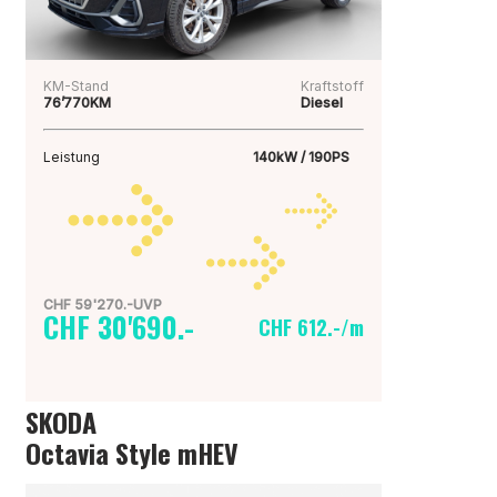
KM-Stand
Kraftstoff
76’770KM
Diesel
Leistung
140kW / 190PS
CHF 59'270.-UVP
CHF 30'690.-
CHF 612.-/m
SKODA
Octavia Style mHEV