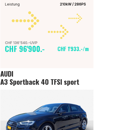
Leistung
210kW / 286PS
CHF 136'540.-UVP
CHF 96'900.-
CHF 1'933.-/m
AUDI
A3 Sportback 40 TFSI sport