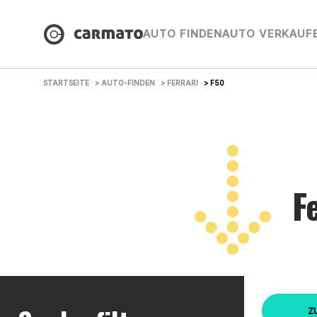
AUTO FINDEN
AUTO VERKAUF
STARTSEITE
> AUTO-FINDEN
> FERRARI
> F50
F
Z