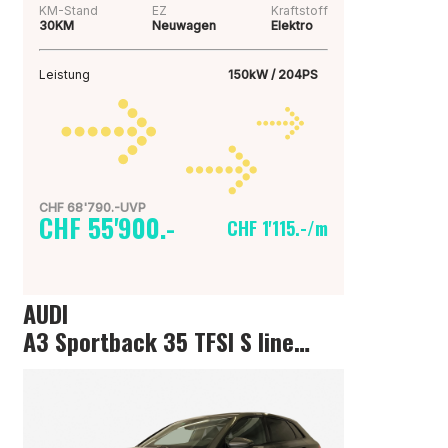
KM-Stand
EZ
Kraftstoff
30KM
Neuwagen
Elektro
Leistung
150kW / 204PS
CHF 68'790.-UVP
CHF 55'900.-
CHF 1'115.-/m
AUDI
A3 Sportback 35 TFSI S line Attraction