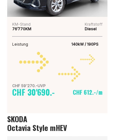
KM-Stand
Kraftstoff
76’770KM
Diesel
Leistung
140kW / 190PS
CHF 59'270.-UVP
CHF 30'690.-
CHF 612.-/m
SKODA
Octavia Style mHEV