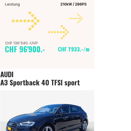
Leistung
210kW / 286PS
CHF 136'540.-UVP
CHF 96'900.-
CHF 1'933.-/m
AUDI
A3 Sportback 40 TFSI sport