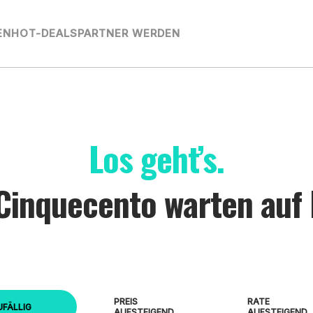
EN
HOT-DEALS
PARTNER WERDEN
Los geht’s.
 Cinquecento warten auf 
PREIS
RATE
UFÄLLIG
AUFSTEIGEND
AUFSTEIGEND