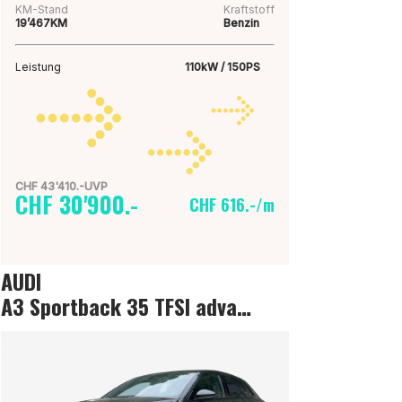
KM-Stand
Kraftstoff
19’467KM
Benzin
Leistung
110kW / 150PS
CHF 43'410.-UVP
CHF 30'900.-
CHF 616.-/m
AUDI
A3 Sportback 35 TFSI advanced Attraction