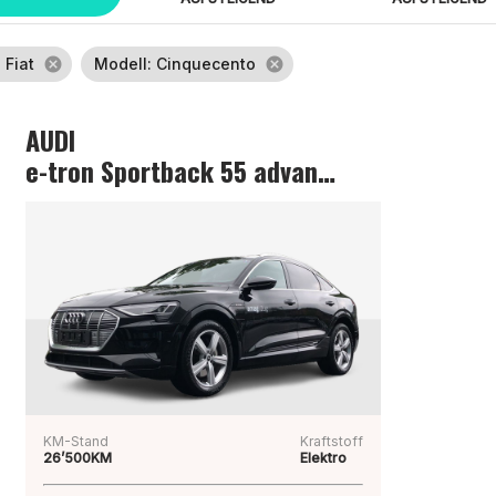
: Fiat
cancel
Modell
: Cinquecento
cancel
AUDI
e-tron Sportback 55 advanced
KM-Stand
Kraftstoff
26’500KM
Elektro