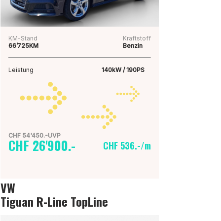
KM-Stand
Kraftstoff
66’725KM
Benzin
Leistung
140kW / 190PS
CHF 54'450.-UVP
CHF 26'900.-
CHF 536.-/m
VW
Tiguan R-Line TopLine