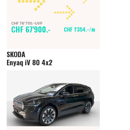
CHF 76'750.-UVP
CHF 67'900.-
CHF 1'354.-/m
SKODA
Enyaq iV 80 4x2