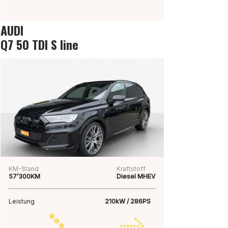
AUDI
Q7 50 TDI S line
KM-Stand
Kraftstoff
57’300KM
Diesel MHEV
Leistung
210kW / 286PS