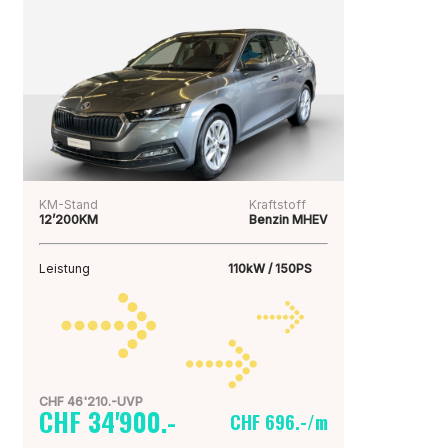
KM-Stand
Kraftstoff
12’200KM
Benzin MHEV
Leistung
110kW / 150PS
CHF 46'210.-UVP
CHF 34'900.-
CHF 696.-/m