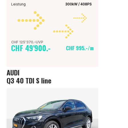
Leistung
300kW / 408PS
CHF 125'370.-UVP
CHF 49'900.-
CHF 995.-/m
AUDI
Q3 40 TDI S line