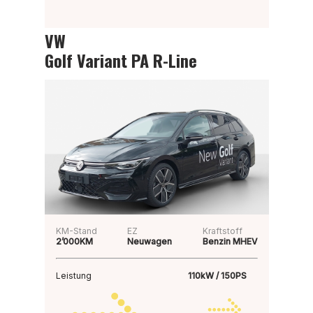
VW
Golf Variant PA R-Line
KM-Stand
EZ
Kraftstoff
2’000KM
Neuwagen
Benzin MHEV
Leistung
110kW / 150PS