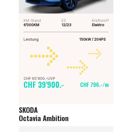
KM-Stand
EZ
Kraftstoff
6’000KM
12/23
Elektro
Leistung
150kW / 204PS
CHF 65'800.-UVP
CHF 39'900.-
CHF 796.-/m
SKODA
Octavia Ambition