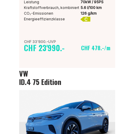
Leistung
70kW / 95PS
Kraftstoffverbrauch, kombiniert
5.6 l/100 km
CO₂-Emissionen
126 g/km
C
Energieeffizienzklasse
CHF 33'800.-UVP
CHF 23'990.-
CHF 478.-/m
VW
ID.4 75 Edition