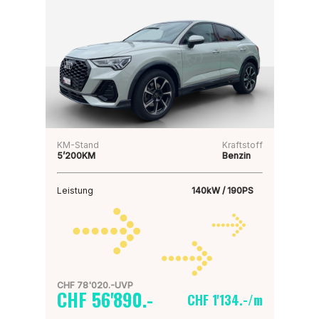
KM-Stand
Kraftstoff
5’200KM
Benzin
Leistung
140kW / 190PS
CHF 78'020.-UVP
CHF 56'890.-
CHF 1'134.-/m