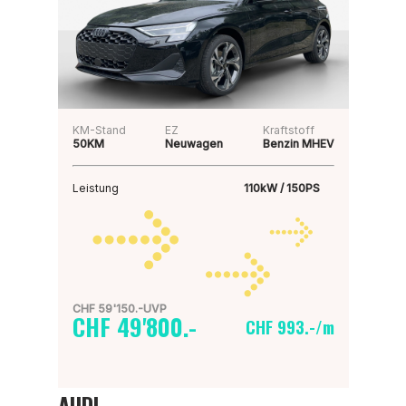
KM-Stand
EZ
Kraftstoff
50KM
Neuwagen
Benzin MHEV
Leistung
110kW / 150PS
CHF 59'150.-UVP
CHF 49'800.-
CHF 993.-/m
AUDI