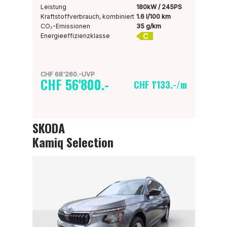
Leistung
180kW / 245PS
Kraftstoffverbrauch, kombiniert
1.6 l/100 km
CO₂-Emissionen
35 g/km
C
Energieeffizienzklasse
CHF 68'260.-UVP
CHF 56'800.-
CHF 1'133.-/m
SKODA
Kamiq Selection