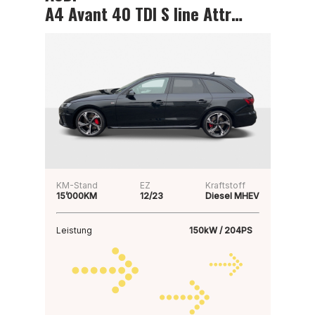
A4 Avant 40 TDI S line Attraction
KM-Stand
EZ
Kraftstoff
15’000KM
12/23
Diesel MHEV
Leistung
150kW / 204PS