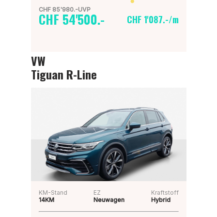
CHF 85'980.-UVP
CHF 54'500.-
CHF 1'087.-/m
VW
Tiguan R-Line
KM-Stand
EZ
Kraftstoff
14KM
Neuwagen
Hybrid