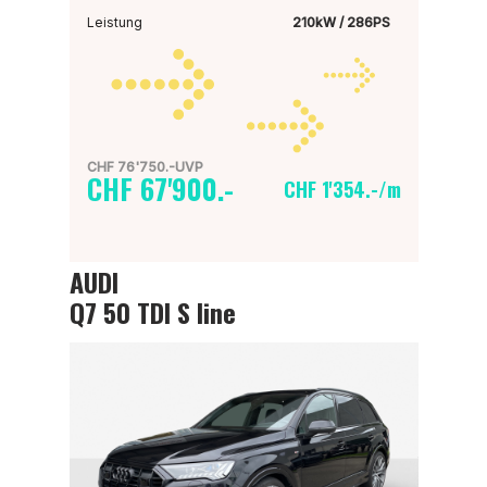
Leistung
210kW / 286PS
CHF 76'750.-UVP
CHF 67'900.-
CHF 1'354.-/m
AUDI
Q7 50 TDI S line