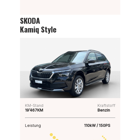
SKODA
Kamiq Style
KM-Stand
Kraftstoff
19’467KM
Benzin
Leistung
110kW / 150PS