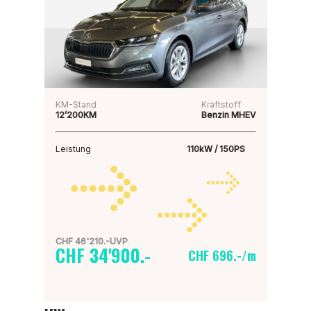
KM-Stand
Kraftstoff
12’200KM
Benzin MHEV
Leistung
110kW / 150PS
CHF 46'210.-UVP
CHF 34'900.-
CHF 696.-/m