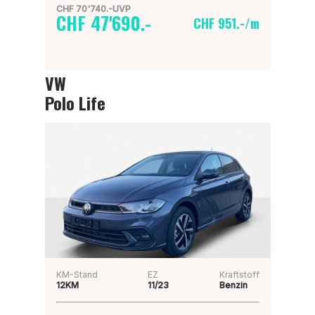
CHF 70'740.-UVP
CHF 47'690.-
CHF 951.-/m
VW
Polo Life
KM-Stand
EZ
Kraftstoff
12KM
11/23
Benzin