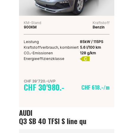
KM-Stand
Kraftstoff
900KM
Benzin
Leistung
85kW / 115PS
Kraftstoffverbrauch, kombiniert
5.6 l/100 km
CO₂-Emissionen
128 g/km
C
Energieeffizienzklasse
CHF 39'720.-UVP
CHF 30'980.-
CHF 618.-/m
AUDI
Q3 SB 40 TFSI S line qu