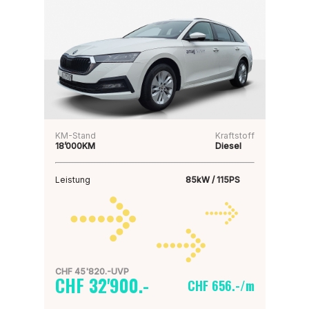
KM-Stand
Kraftstoff
18’000KM
Diesel
Leistung
85kW / 115PS
CHF 45'820.-UVP
CHF 32'900.-
CHF 656.-/m