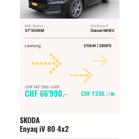
KM-Stand
Kraftstoff
57’300KM
Diesel MHEV
Leistung
210kW / 286PS
CHF 147'260.-UVP
CHF 66'990.-
CHF 1'336.-/m
SKODA
Enyaq iV 80 4x2