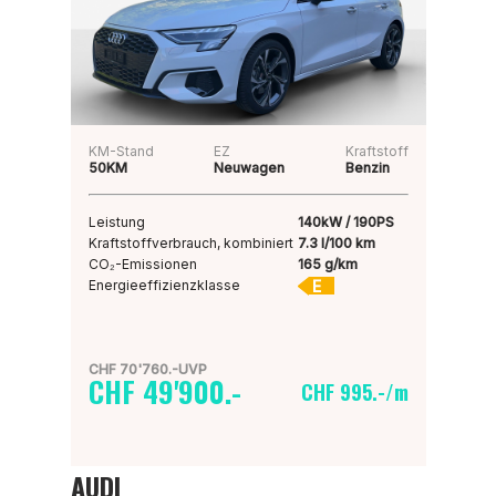
KM-Stand
EZ
Kraftstoff
50KM
Neuwagen
Benzin
Leistung
140kW / 190PS
Kraftstoffverbrauch, kombiniert
7.3 l/100 km
CO₂-Emissionen
165 g/km
E
Energieeffizienzklasse
CHF 70'760.-UVP
CHF 49'900.-
CHF 995.-/m
AUDI