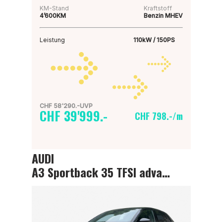
KM-Stand
Kraftstoff
4’600KM
Benzin MHEV
Leistung
110kW / 150PS
CHF 58'290.-UVP
CHF 39'999.-
CHF 798.-/m
AUDI
A3 Sportback 35 TFSI advanced Attraction