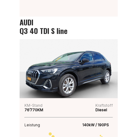
AUDI
Q3 40 TDI S line
KM-Stand
Kraftstoff
76’770KM
Diesel
Leistung
140kW / 190PS