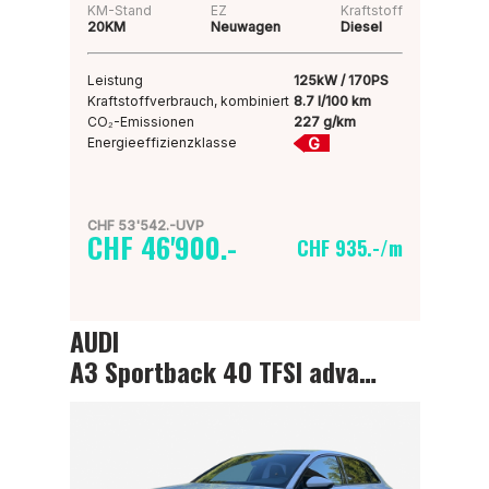
KM-Stand
EZ
Kraftstoff
20KM
Neuwagen
Diesel
Leistung
125kW / 170PS
Kraftstoffverbrauch, kombiniert
8.7 l/100 km
CO₂-Emissionen
227 g/km
G
Energieeffizienzklasse
CHF 53'542.-UVP
CHF 46'900.-
CHF 935.-/m
AUDI
A3 Sportback 40 TFSI advanced