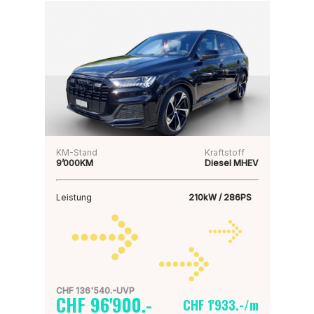
KM-Stand
Kraftstoff
9’000KM
Diesel MHEV
Leistung
210kW / 286PS
CHF 136'540.-UVP
CHF 96'900.-
CHF 1'933.-/m