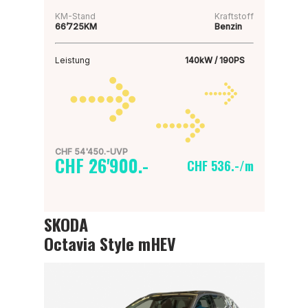
KM-Stand
Kraftstoff
66’725KM
Benzin
Leistung
140kW / 190PS
CHF 54'450.-UVP
CHF 26'900.-
CHF 536.-/m
SKODA
Octavia Style mHEV