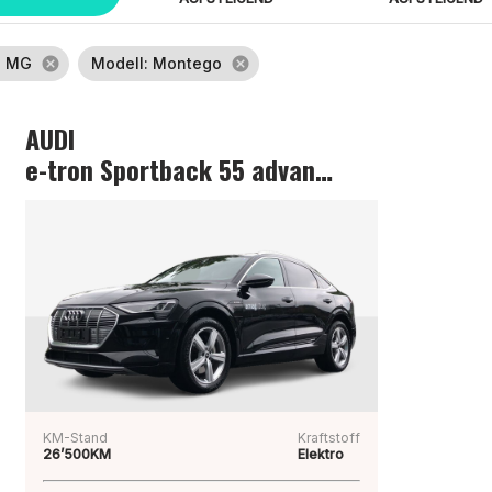
: MG
cancel
Modell
: Montego
cancel
AUDI
e-tron Sportback 55 advanced
KM-Stand
Kraftstoff
26’500KM
Elektro