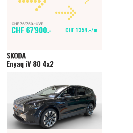
CHF 76'750.-UVP
CHF 67'900.-
CHF 1'354.-/m
SKODA
Enyaq iV 80 4x2