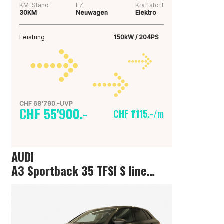
KM-Stand
EZ
Kraftstoff
30KM
Neuwagen
Elektro
Leistung
150kW / 204PS
CHF 68'790.-UVP
CHF 55'900.-
CHF 1'115.-/m
AUDI
A3 Sportback 35 TFSI S line Attraction