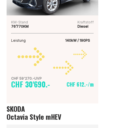
KM-Stand
Kraftstoff
76’770KM
Diesel
Leistung
140kW / 190PS
CHF 59'270.-UVP
CHF 30'690.-
CHF 612.-/m
SKODA
Octavia Style mHEV