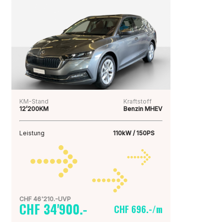
KM-Stand
Kraftstoff
12’200KM
Benzin MHEV
Leistung
110kW / 150PS
CHF 46'210.-UVP
CHF 34'900.-
CHF 696.-/m