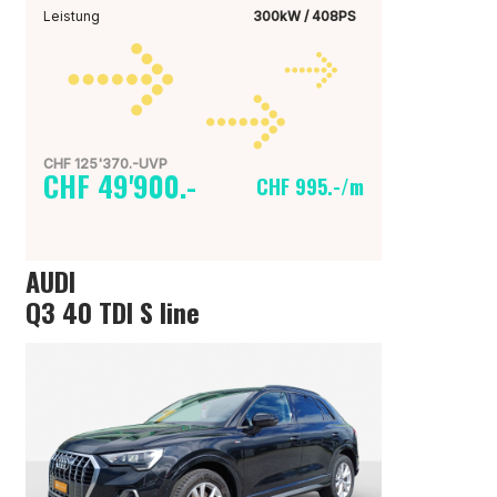
Leistung
300kW / 408PS
CHF 125'370.-UVP
CHF 49'900.-
CHF 995.-/m
AUDI
Q3 40 TDI S line