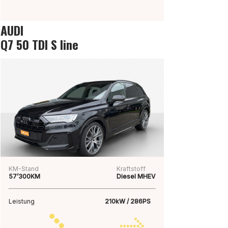
AUDI
Q7 50 TDI S line
KM-Stand
Kraftstoff
57’300KM
Diesel MHEV
Leistung
210kW / 286PS