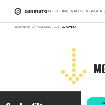
AUTO FINDEN
AUTO VERKAUF
STARTSEITE
> AUTO-FINDEN
> MG
> MONTEGO
MG
Z