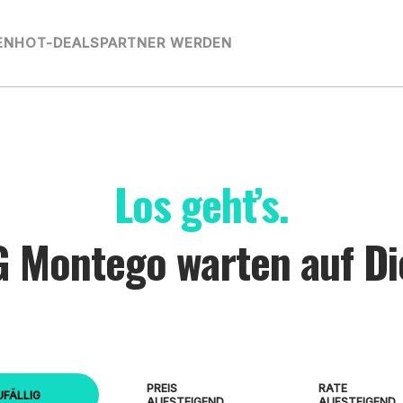
EN
HOT-DEALS
PARTNER WERDEN
Los geht’s.
 Montego warten auf Di
PREIS
RATE
UFÄLLIG
AUFSTEIGEND
AUFSTEIGEND