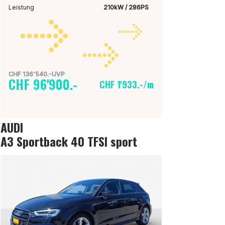
Leistung
210kW / 286PS
CHF 136'540.-UVP
CHF 96'900.-
CHF 1'933.-/m
AUDI
A3 Sportback 40 TFSI sport