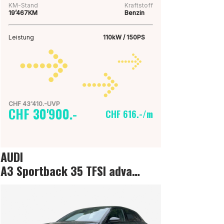
KM-Stand
Kraftstoff
19’467KM
Benzin
Leistung
110kW / 150PS
CHF 43'410.-UVP
CHF 30'900.-
CHF 616.-/m
AUDI
A3 Sportback 35 TFSI advanced Attraction