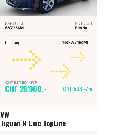
KM-Stand
Kraftstoff
66’725KM
Benzin
Leistung
140kW / 190PS
CHF 54'450.-UVP
CHF 26'900.-
CHF 536.-/m
VW
Tiguan R-Line TopLine