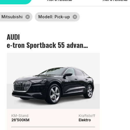
: Mitsubishi
cancel
Modell
: Pick-up
cancel
AUDI
e-tron Sportback 55 advanced
KM-Stand
Kraftstoff
26’500KM
Elektro