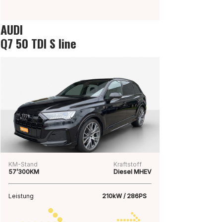
AUDI
Q7 50 TDI S line
KM-Stand
Kraftstoff
57’300KM
Diesel MHEV
Leistung
210kW / 286PS