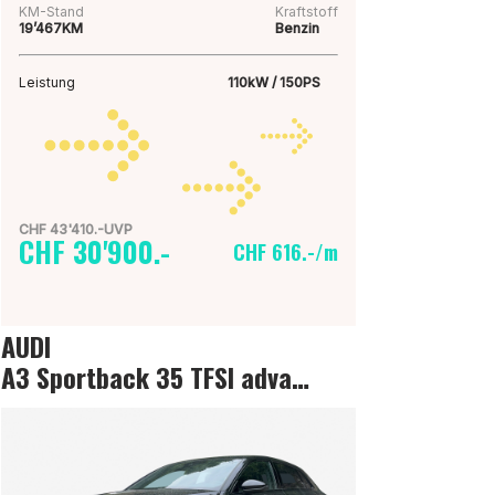
KM-Stand
Kraftstoff
19’467KM
Benzin
Leistung
110kW / 150PS
CHF 43'410.-UVP
CHF 30'900.-
CHF 616.-/m
AUDI
A3 Sportback 35 TFSI advanced Attraction