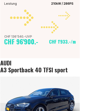
Leistung
210kW / 286PS
CHF 136'540.-UVP
CHF 96'900.-
CHF 1'933.-/m
AUDI
A3 Sportback 40 TFSI sport