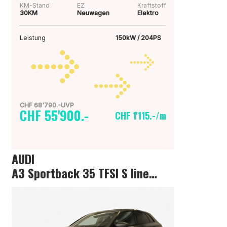
KM-Stand
EZ
Kraftstoff
30KM
Neuwagen
Elektro
Leistung
150kW / 204PS
CHF 68'790.-UVP
CHF 55'900.-
CHF 1'115.-/m
AUDI
A3 Sportback 35 TFSI S line Attraction