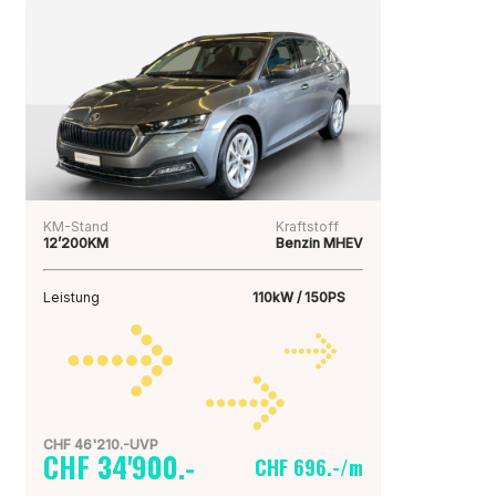
KM-Stand
Kraftstoff
12’200KM
Benzin MHEV
Leistung
110kW / 150PS
CHF 46'210.-UVP
CHF 34'900.-
CHF 696.-/m