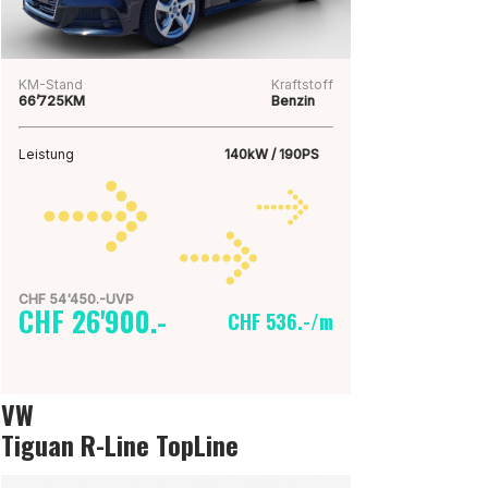
KM-Stand
Kraftstoff
66’725KM
Benzin
Leistung
140kW / 190PS
CHF 54'450.-UVP
CHF 26'900.-
CHF 536.-/m
VW
Tiguan R-Line TopLine