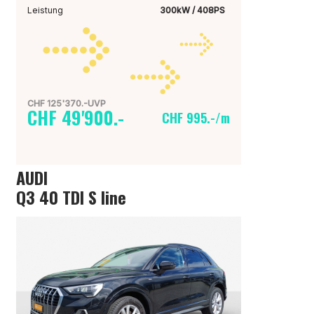
Leistung
300kW / 408PS
CHF 125'370.-UVP
CHF 49'900.-
CHF 995.-/m
AUDI
Q3 40 TDI S line