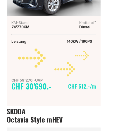
KM-Stand
Kraftstoff
76’770KM
Diesel
Leistung
140kW / 190PS
CHF 59'270.-UVP
CHF 30'690.-
CHF 612.-/m
SKODA
Octavia Style mHEV