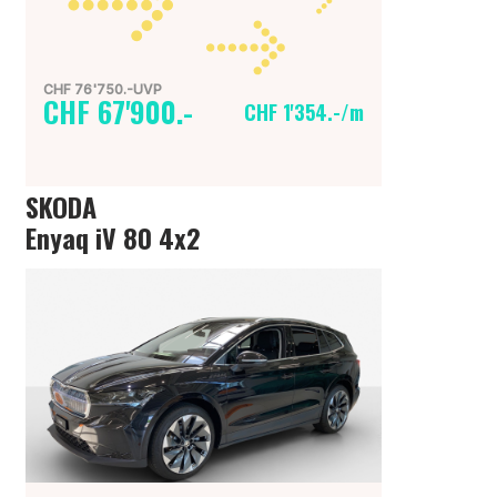
CHF 76'750.-UVP
CHF 67'900.-
CHF 1'354.-/m
SKODA
Enyaq iV 80 4x2