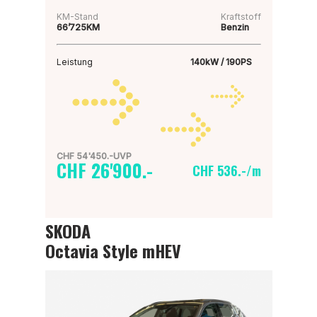
KM-Stand
Kraftstoff
66’725KM
Benzin
Leistung
140kW / 190PS
CHF 54'450.-UVP
CHF 26'900.-
CHF 536.-/m
SKODA
Octavia Style mHEV