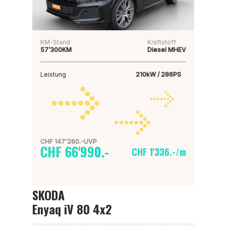
KM-Stand
Kraftstoff
57’300KM
Diesel MHEV
Leistung
210kW / 286PS
CHF 147'260.-UVP
CHF 66'990.-
CHF 1'336.-/m
SKODA
Enyaq iV 80 4x2