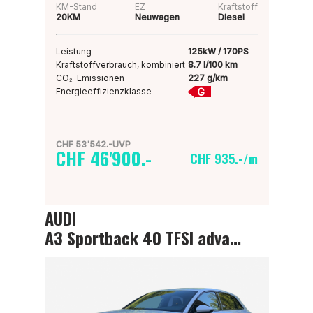
KM-Stand
EZ
Kraftstoff
20KM
Neuwagen
Diesel
Leistung
125kW / 170PS
Kraftstoffverbrauch, kombiniert
8.7 l/100 km
CO₂-Emissionen
227 g/km
G
Energieeffizienzklasse
CHF 53'542.-UVP
CHF 46'900.-
CHF 935.-/m
AUDI
A3 Sportback 40 TFSI advanced