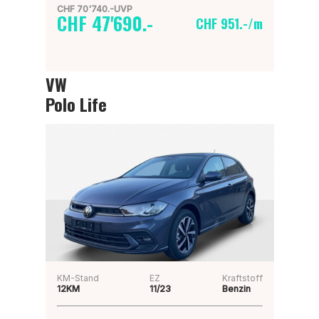
CHF 70'740.-UVP
CHF 47'690.-
CHF 951.-/m
VW
Polo Life
KM-Stand
EZ
Kraftstoff
12KM
11/23
Benzin