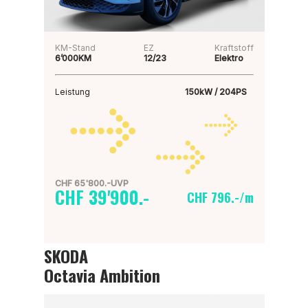
KM-Stand
EZ
Kraftstoff
6’000KM
12/23
Elektro
Leistung
150kW / 204PS
CHF 65'800.-UVP
CHF 39'900.-
CHF 796.-/m
SKODA
Octavia Ambition