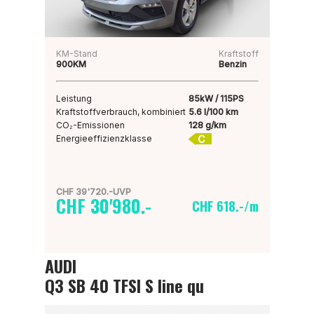
KM-Stand
Kraftstoff
900KM
Benzin
Leistung
85kW / 115PS
Kraftstoffverbrauch, kombiniert
5.6 l/100 km
CO₂-Emissionen
128 g/km
C
Energieeffizienzklasse
CHF 39'720.-UVP
CHF 30'980.-
CHF 618.-/m
AUDI
Q3 SB 40 TFSI S line qu