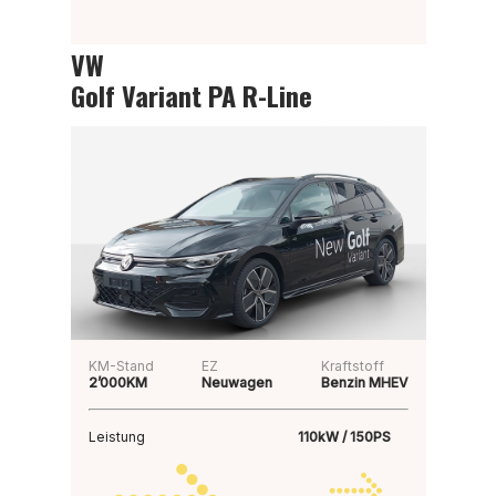
VW
Golf Variant PA R-Line
KM-Stand
EZ
Kraftstoff
2’000KM
Neuwagen
Benzin MHEV
Leistung
110kW / 150PS