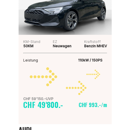
KM-Stand
EZ
Kraftstoff
50KM
Neuwagen
Benzin MHEV
Leistung
110kW / 150PS
CHF 59'150.-UVP
CHF 49'800.-
CHF 993.-/m
AUDI