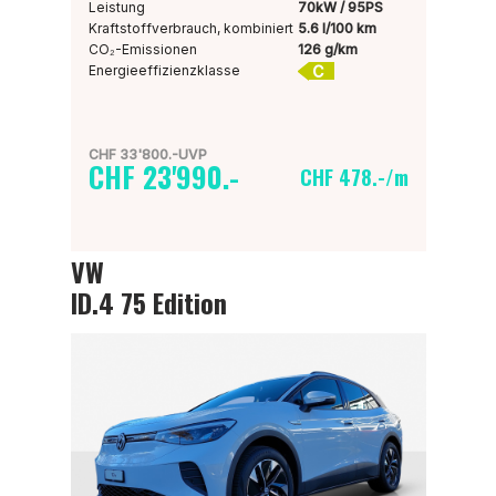
Leistung
70kW / 95PS
Kraftstoffverbrauch, kombiniert
5.6 l/100 km
CO₂-Emissionen
126 g/km
C
Energieeffizienzklasse
CHF 33'800.-UVP
CHF 23'990.-
CHF 478.-/m
VW
ID.4 75 Edition