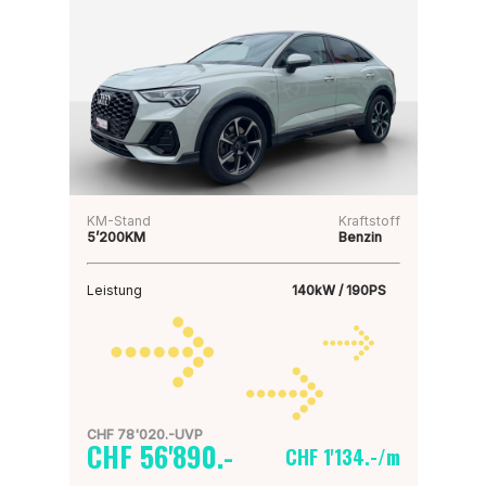
KM-Stand
Kraftstoff
5’200KM
Benzin
Leistung
140kW / 190PS
CHF 78'020.-UVP
CHF 56'890.-
CHF 1'134.-/m