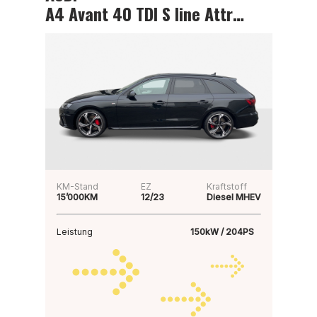
A4 Avant 40 TDI S line Attraction
KM-Stand
EZ
Kraftstoff
15’000KM
12/23
Diesel MHEV
Leistung
150kW / 204PS