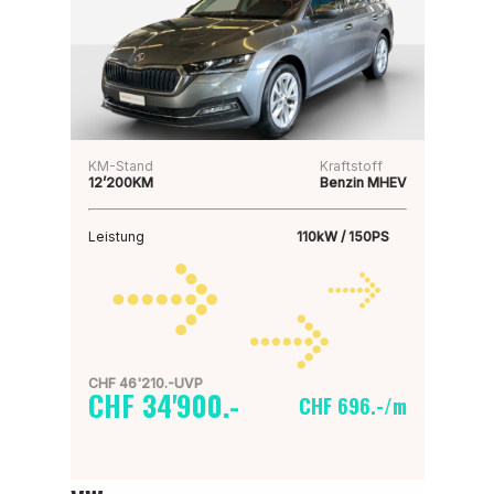
KM-Stand
Kraftstoff
12’200KM
Benzin MHEV
Leistung
110kW / 150PS
CHF 46'210.-UVP
CHF 34'900.-
CHF 696.-/m