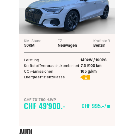
KM-Stand
EZ
Kraftstoff
50KM
Neuwagen
Benzin
Leistung
140kW / 190PS
Kraftstoffverbrauch, kombiniert
7.3 l/100 km
CO₂-Emissionen
165 g/km
E
Energieeffizienzklasse
CHF 70'760.-UVP
CHF 49'900.-
CHF 995.-/m
AUDI