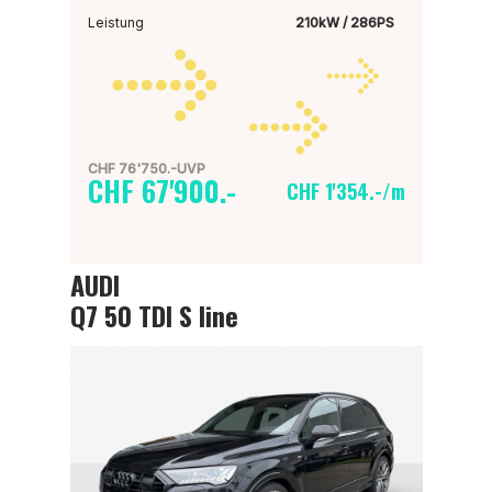
Leistung
210kW / 286PS
CHF 76'750.-UVP
CHF 67'900.-
CHF 1'354.-/m
AUDI
Q7 50 TDI S line