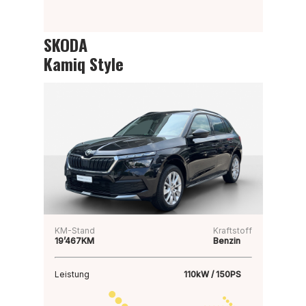
SKODA
Kamiq Style
KM-Stand
Kraftstoff
19’467KM
Benzin
Leistung
110kW / 150PS