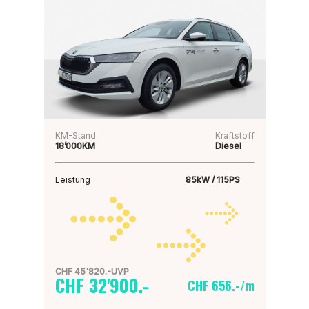
KM-Stand
Kraftstoff
18’000KM
Diesel
Leistung
85kW / 115PS
CHF 45'820.-UVP
CHF 32'900.-
CHF 656.-/m