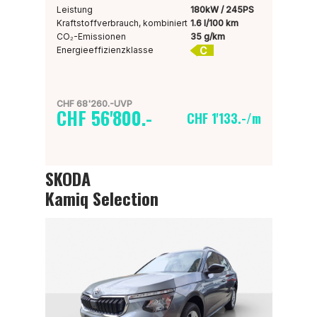
Leistung
180kW / 245PS
Kraftstoffverbrauch, kombiniert
1.6 l/100 km
CO₂-Emissionen
35 g/km
C
Energieeffizienzklasse
CHF 68'260.-UVP
CHF 56'800.-
CHF 1'133.-/m
SKODA
Kamiq Selection