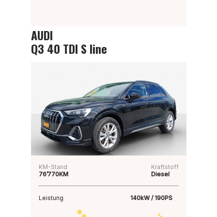
AUDI
Q3 40 TDI S line
KM-Stand
Kraftstoff
76’770KM
Diesel
Leistung
140kW / 190PS