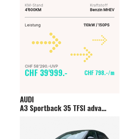
KM-Stand
Kraftstoff
4’600KM
Benzin MHEV
Leistung
110kW / 150PS
CHF 58'290.-UVP
CHF 39'999.-
CHF 798.-/m
AUDI
A3 Sportback 35 TFSI advanced Attraction