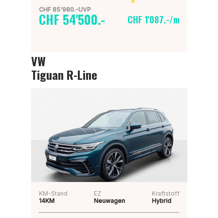
CHF 85'980.-UVP
CHF 54'500.-
CHF 1'087.-/m
VW
Tiguan R-Line
KM-Stand
EZ
Kraftstoff
14KM
Neuwagen
Hybrid