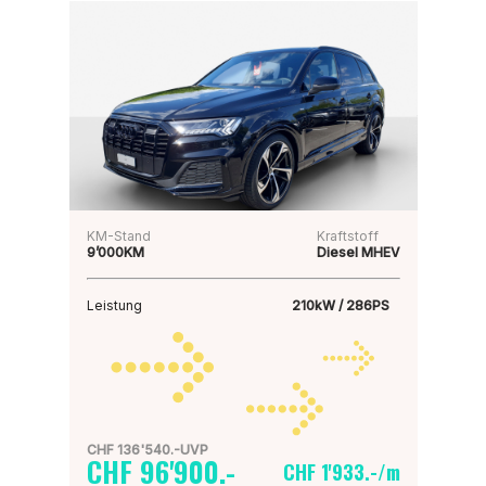
KM-Stand
Kraftstoff
9’000KM
Diesel MHEV
Leistung
210kW / 286PS
CHF 136'540.-UVP
CHF 96'900.-
CHF 1'933.-/m