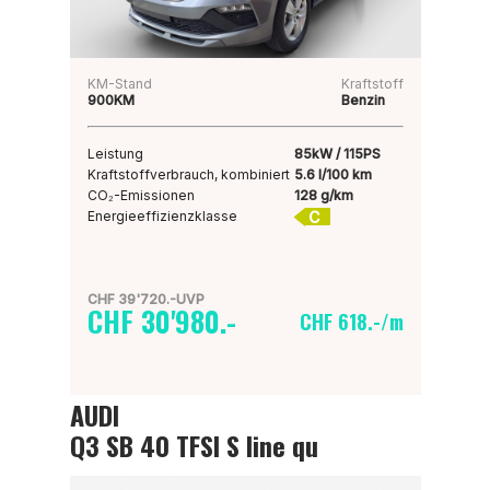
KM-Stand
Kraftstoff
900KM
Benzin
Leistung
85kW / 115PS
Kraftstoffverbrauch, kombiniert
5.6 l/100 km
CO₂-Emissionen
128 g/km
C
Energieeffizienzklasse
CHF 39'720.-UVP
CHF 30'980.-
CHF 618.-/m
AUDI
Q3 SB 40 TFSI S line qu