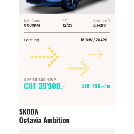
KM-Stand
EZ
Kraftstoff
6’000KM
12/23
Elektro
Leistung
150kW / 204PS
CHF 65'800.-UVP
CHF 39'900.-
CHF 796.-/m
SKODA
Octavia Ambition