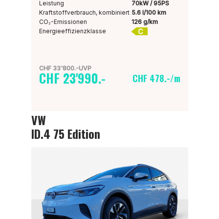
Leistung
70kW / 95PS
Kraftstoffverbrauch, kombiniert
5.6 l/100 km
CO₂-Emissionen
126 g/km
C
Energieeffizienzklasse
CHF 33'800.-UVP
CHF 23'990.-
CHF 478.-/m
VW
ID.4 75 Edition