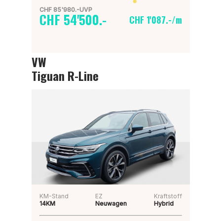
CHF 85'980.-UVP
CHF 54'500.-
CHF 1'087.-/m
VW
Tiguan R-Line
KM-Stand
EZ
Kraftstoff
14KM
Neuwagen
Hybrid