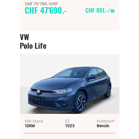
CHF 70'740.-UVP
CHF 47'690.-
CHF 951.-/m
VW
Polo Life
KM-Stand
EZ
Kraftstoff
12KM
11/23
Benzin