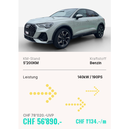
KM-Stand
Kraftstoff
5’200KM
Benzin
Leistung
140kW / 190PS
CHF 78'020.-UVP
CHF 56'890.-
CHF 1'134.-/m