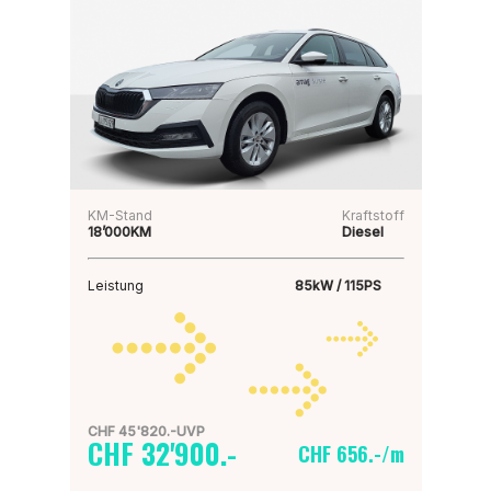
KM-Stand
Kraftstoff
18’000KM
Diesel
Leistung
85kW / 115PS
CHF 45'820.-UVP
CHF 32'900.-
CHF 656.-/m