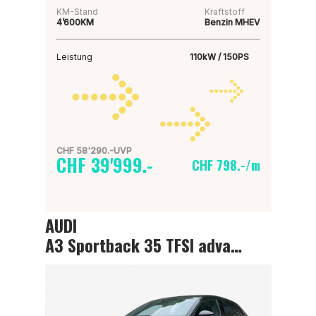
KM-Stand
Kraftstoff
4’600KM
Benzin MHEV
Leistung
110kW / 150PS
CHF 58'290.-UVP
CHF 39'999.-
CHF 798.-/m
AUDI
A3 Sportback 35 TFSI advanced Attraction