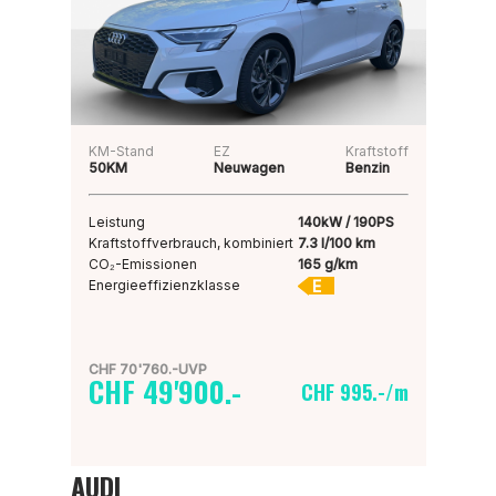
KM-Stand
EZ
Kraftstoff
50KM
Neuwagen
Benzin
Leistung
140kW / 190PS
Kraftstoffverbrauch, kombiniert
7.3 l/100 km
CO₂-Emissionen
165 g/km
E
Energieeffizienzklasse
CHF 70'760.-UVP
CHF 49'900.-
CHF 995.-/m
AUDI