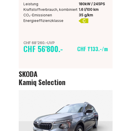
Leistung
180kW / 245PS
Kraftstoffverbrauch, kombiniert
1.6 l/100 km
CO₂-Emissionen
35 g/km
C
Energieeffizienzklasse
CHF 68'260.-UVP
CHF 56'800.-
CHF 1'133.-/m
SKODA
Kamiq Selection