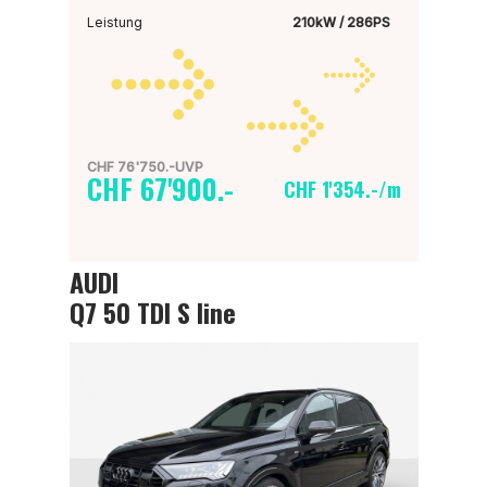
Leistung
210kW / 286PS
CHF 76'750.-UVP
CHF 67'900.-
CHF 1'354.-/m
AUDI
Q7 50 TDI S line