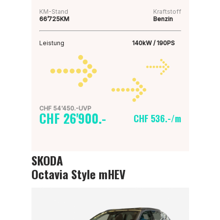
KM-Stand
Kraftstoff
66’725KM
Benzin
Leistung
140kW / 190PS
CHF 54'450.-UVP
CHF 26'900.-
CHF 536.-/m
SKODA
Octavia Style mHEV