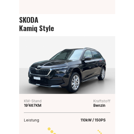
SKODA
Kamiq Style
KM-Stand
Kraftstoff
19’467KM
Benzin
Leistung
110kW / 150PS