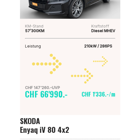
KM-Stand
Kraftstoff
57’300KM
Diesel MHEV
Leistung
210kW / 286PS
CHF 147'260.-UVP
CHF 66'990.-
CHF 1'336.-/m
SKODA
Enyaq iV 80 4x2