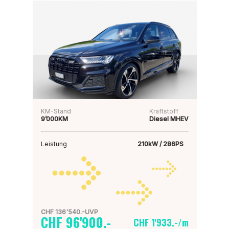
KM-Stand
Kraftstoff
9’000KM
Diesel MHEV
Leistung
210kW / 286PS
CHF 136'540.-UVP
CHF 96'900.-
CHF 1'933.-/m