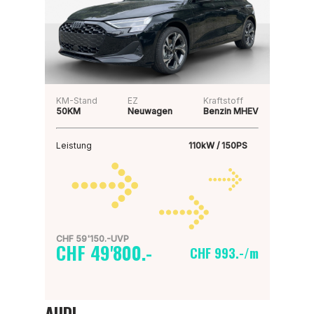
KM-Stand
EZ
Kraftstoff
50KM
Neuwagen
Benzin MHEV
Leistung
110kW / 150PS
CHF 59'150.-UVP
CHF 49'800.-
CHF 993.-/m
AUDI