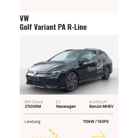
VW
Golf Variant PA R-Line
KM-Stand
EZ
Kraftstoff
2’000KM
Neuwagen
Benzin MHEV
Leistung
110kW / 150PS