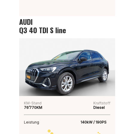
AUDI
Q3 40 TDI S line
KM-Stand
Kraftstoff
76’770KM
Diesel
Leistung
140kW / 190PS