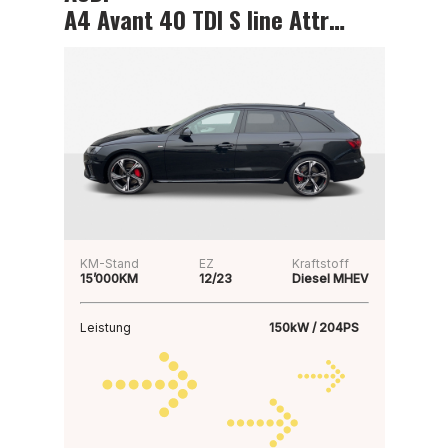
A4 Avant 40 TDI S line Attraction
KM-Stand
EZ
Kraftstoff
15’000KM
12/23
Diesel MHEV
Leistung
150kW / 204PS