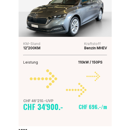
KM-Stand
Kraftstoff
12’200KM
Benzin MHEV
Leistung
110kW / 150PS
CHF 46'210.-UVP
CHF 34'900.-
CHF 696.-/m