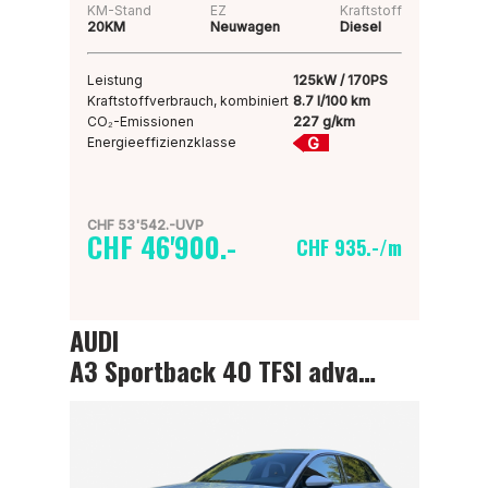
KM-Stand
EZ
Kraftstoff
20KM
Neuwagen
Diesel
Leistung
125kW / 170PS
Kraftstoffverbrauch, kombiniert
8.7 l/100 km
CO₂-Emissionen
227 g/km
G
Energieeffizienzklasse
CHF 53'542.-UVP
CHF 46'900.-
CHF 935.-/m
AUDI
A3 Sportback 40 TFSI advanced