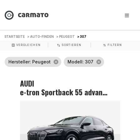
STARTSEITE
> AUTO-FINDEN
> PEUGEOT
> 307
VERGLEICHEN
SORTIEREN
FILTERN
Hersteller
: Peugeot
cancel
Modell
: 307
cancel
AUDI
e-tron Sportback 55 advanced