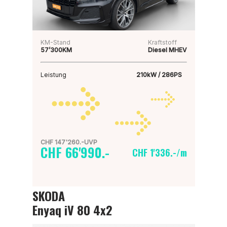
KM-Stand
Kraftstoff
57’300KM
Diesel MHEV
Leistung
210kW / 286PS
CHF 147'260.-UVP
CHF 66'990.-
CHF 1'336.-/m
SKODA
Enyaq iV 80 4x2