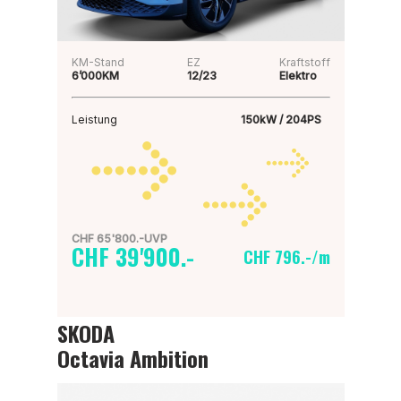
KM-Stand
EZ
Kraftstoff
6’000KM
12/23
Elektro
Leistung
150kW / 204PS
CHF 65'800.-UVP
CHF 39'900.-
CHF 796.-/m
SKODA
Octavia Ambition