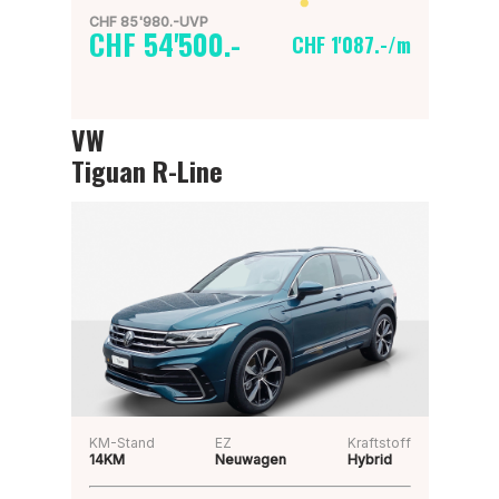
CHF 85'980.-UVP
CHF 54'500.-
CHF 1'087.-/m
VW
Tiguan R-Line
KM-Stand
EZ
Kraftstoff
14KM
Neuwagen
Hybrid