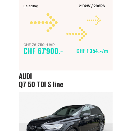
Leistung
210kW / 286PS
CHF 76'750.-UVP
CHF 67'900.-
CHF 1'354.-/m
AUDI
Q7 50 TDI S line