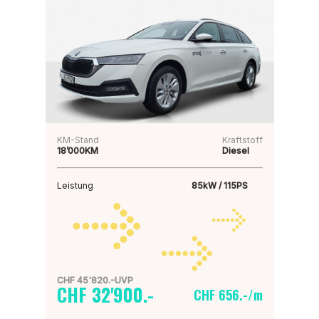
KM-Stand
Kraftstoff
18’000KM
Diesel
Leistung
85kW / 115PS
CHF 45'820.-UVP
CHF 32'900.-
CHF 656.-/m