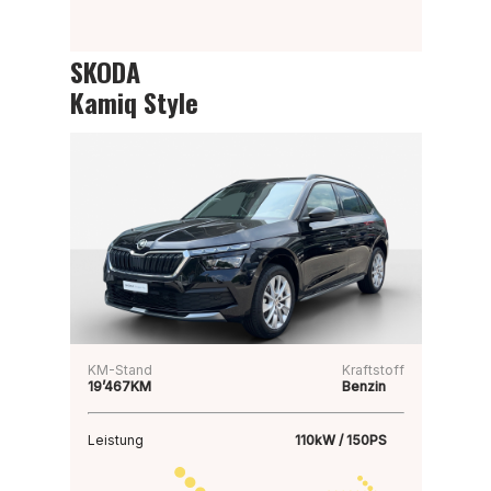
SKODA
Kamiq Style
KM-Stand
Kraftstoff
19’467KM
Benzin
Leistung
110kW / 150PS