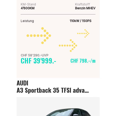
KM-Stand
Kraftstoff
4’600KM
Benzin MHEV
Leistung
110kW / 150PS
CHF 58'290.-UVP
CHF 39'999.-
CHF 798.-/m
AUDI
A3 Sportback 35 TFSI advanced Attraction