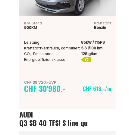
KM-Stand
Kraftstoff
900KM
Benzin
Leistung
85kW / 115PS
Kraftstoffverbrauch, kombiniert
5.6 l/100 km
CO₂-Emissionen
128 g/km
C
Energieeffizienzklasse
CHF 39'720.-UVP
CHF 30'980.-
CHF 618.-/m
AUDI
Q3 SB 40 TFSI S line qu