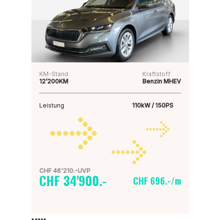
KM-Stand
Kraftstoff
12’200KM
Benzin MHEV
Leistung
110kW / 150PS
CHF 46'210.-UVP
CHF 34'900.-
CHF 696.-/m