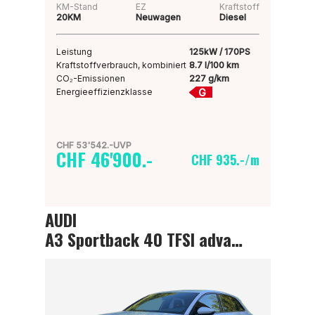
KM-Stand
EZ
Kraftstoff
20KM
Neuwagen
Diesel
Leistung
125kW / 170PS
Kraftstoffverbrauch, kombiniert
8.7 l/100 km
CO₂-Emissionen
227 g/km
G
Energieeffizienzklasse
CHF 53'542.-UVP
CHF 46'900.-
CHF 935.-/m
AUDI
A3 Sportback 40 TFSI advanced