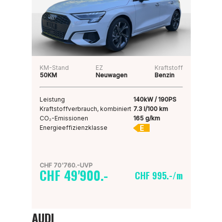
KM-Stand
EZ
Kraftstoff
50KM
Neuwagen
Benzin
Leistung
140kW / 190PS
Kraftstoffverbrauch, kombiniert
7.3 l/100 km
CO₂-Emissionen
165 g/km
E
Energieeffizienzklasse
CHF 70'760.-UVP
CHF 49'900.-
CHF 995.-/m
AUDI