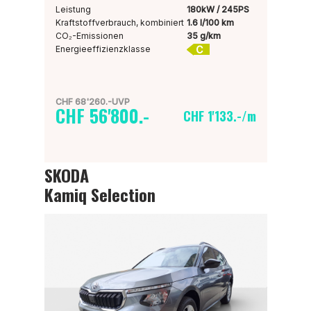
Leistung
180kW / 245PS
Kraftstoffverbrauch, kombiniert
1.6 l/100 km
CO₂-Emissionen
35 g/km
C
Energieeffizienzklasse
CHF 68'260.-UVP
CHF 56'800.-
CHF 1'133.-/m
SKODA
Kamiq Selection