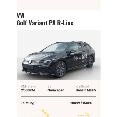
VW
Golf Variant PA R-Line
KM-Stand
EZ
Kraftstoff
2’000KM
Neuwagen
Benzin MHEV
Leistung
110kW / 150PS