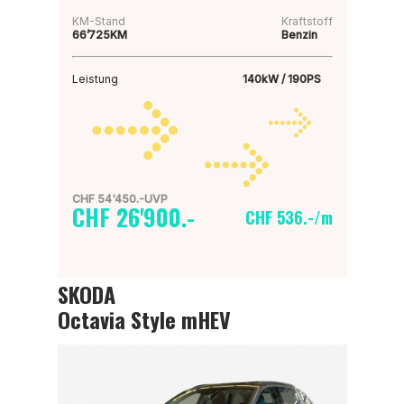
KM-Stand
Kraftstoff
66’725KM
Benzin
Leistung
140kW / 190PS
CHF 54'450.-UVP
CHF 26'900.-
CHF 536.-/m
SKODA
Octavia Style mHEV