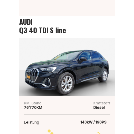
AUDI
Q3 40 TDI S line
KM-Stand
Kraftstoff
76’770KM
Diesel
Leistung
140kW / 190PS