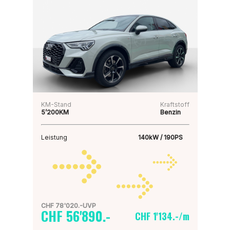
KM-Stand
Kraftstoff
5’200KM
Benzin
Leistung
140kW / 190PS
CHF 78'020.-UVP
CHF 56'890.-
CHF 1'134.-/m