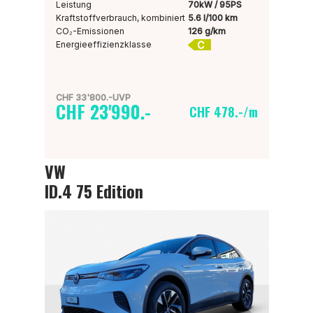
Leistung
70kW / 95PS
Kraftstoffverbrauch, kombiniert
5.6 l/100 km
CO₂-Emissionen
126 g/km
C
Energieeffizienzklasse
CHF 33'800.-UVP
CHF 23'990.-
CHF 478.-/m
VW
ID.4 75 Edition