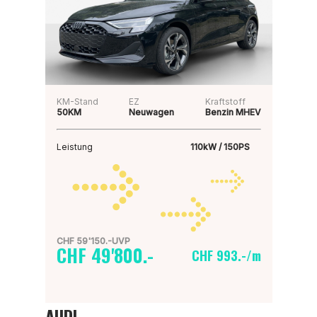
KM-Stand
EZ
Kraftstoff
50KM
Neuwagen
Benzin MHEV
Leistung
110kW / 150PS
CHF 59'150.-UVP
CHF 49'800.-
CHF 993.-/m
AUDI