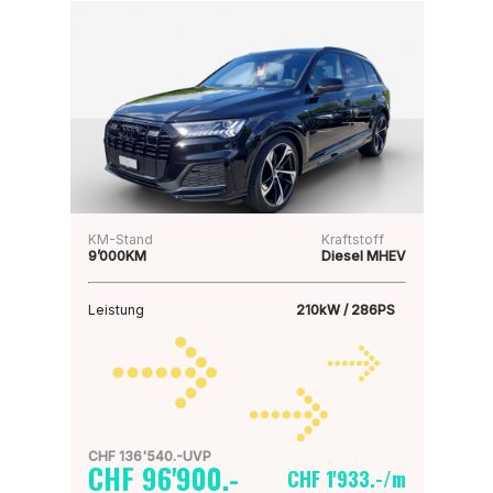
KM-Stand
Kraftstoff
9’000KM
Diesel MHEV
Leistung
210kW / 286PS
CHF 136'540.-UVP
CHF 96'900.-
CHF 1'933.-/m