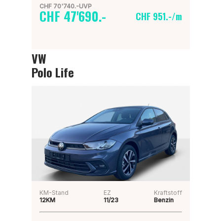
CHF 70'740.-UVP
CHF 47'690.-
CHF 951.-/m
VW
Polo Life
KM-Stand
EZ
Kraftstoff
12KM
11/23
Benzin