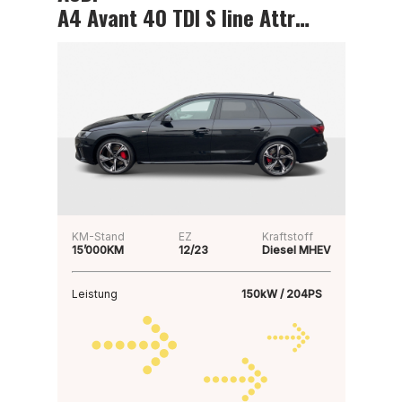
A4 Avant 40 TDI S line Attraction
KM-Stand
EZ
Kraftstoff
15’000KM
12/23
Diesel MHEV
Leistung
150kW / 204PS