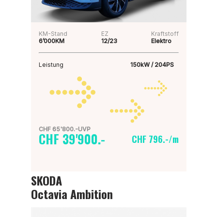
KM-Stand
EZ
Kraftstoff
6’000KM
12/23
Elektro
Leistung
150kW / 204PS
CHF 65'800.-UVP
CHF 39'900.-
CHF 796.-/m
SKODA
Octavia Ambition