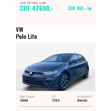
CHF 70'740.-UVP
CHF 47'690.-
CHF 951.-/m
VW
Polo Life
KM-Stand
EZ
Kraftstoff
12KM
11/23
Benzin