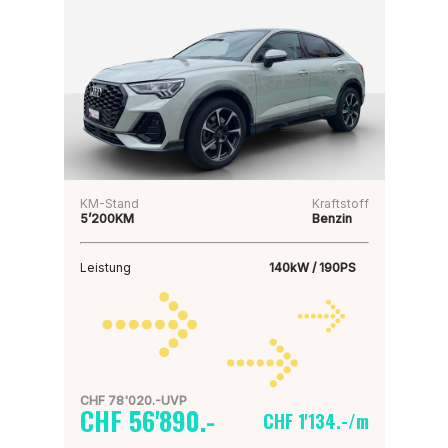
KM-Stand
Kraftstoff
5’200KM
Benzin
Leistung
140kW / 190PS
CHF 78'020.-UVP
CHF 56'890.-
CHF 1'134.-/m