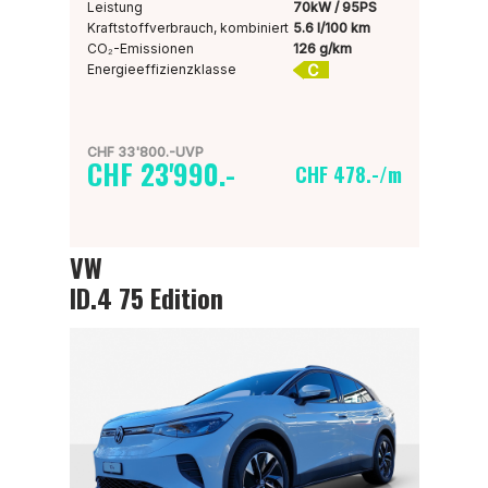
Leistung
70kW / 95PS
Kraftstoffverbrauch, kombiniert
5.6 l/100 km
CO₂-Emissionen
126 g/km
C
Energieeffizienzklasse
CHF 33'800.-UVP
CHF 23'990.-
CHF 478.-/m
VW
ID.4 75 Edition