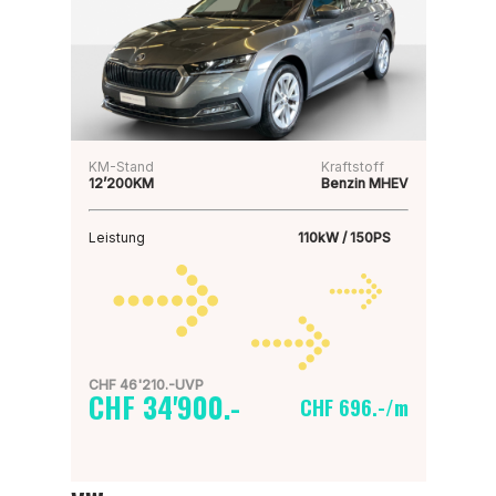
KM-Stand
Kraftstoff
12’200KM
Benzin MHEV
Leistung
110kW / 150PS
CHF 46'210.-UVP
CHF 34'900.-
CHF 696.-/m