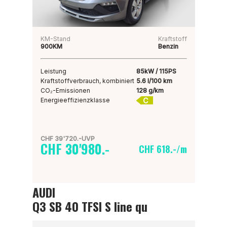
KM-Stand
Kraftstoff
900KM
Benzin
Leistung
85kW / 115PS
Kraftstoffverbrauch, kombiniert
5.6 l/100 km
CO₂-Emissionen
128 g/km
C
Energieeffizienzklasse
CHF 39'720.-UVP
CHF 30'980.-
CHF 618.-/m
AUDI
Q3 SB 40 TFSI S line qu