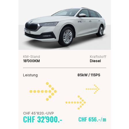
KM-Stand
Kraftstoff
18’000KM
Diesel
Leistung
85kW / 115PS
CHF 45'820.-UVP
CHF 32'900.-
CHF 656.-/m