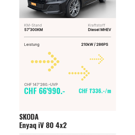
KM-Stand
Kraftstoff
57’300KM
Diesel MHEV
Leistung
210kW / 286PS
CHF 147'260.-UVP
CHF 66'990.-
CHF 1'336.-/m
SKODA
Enyaq iV 80 4x2