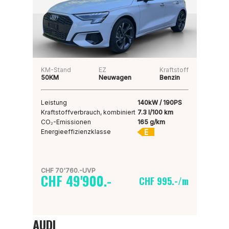
KM-Stand
EZ
Kraftstoff
50KM
Neuwagen
Benzin
Leistung
140kW / 190PS
Kraftstoffverbrauch, kombiniert
7.3 l/100 km
CO₂-Emissionen
165 g/km
E
Energieeffizienzklasse
CHF 70'760.-UVP
CHF 49'900.-
CHF 995.-/m
AUDI