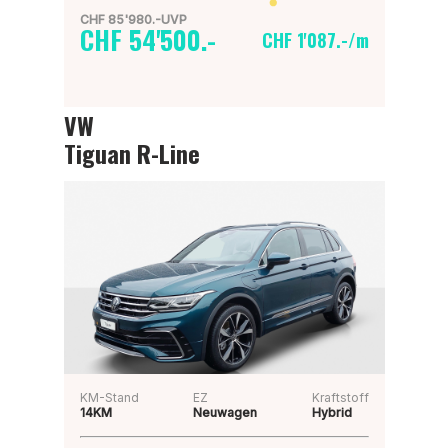
CHF 85'980.-UVP
CHF 54'500.-
CHF 1'087.-/m
VW
Tiguan R-Line
KM-Stand
EZ
Kraftstoff
14KM
Neuwagen
Hybrid