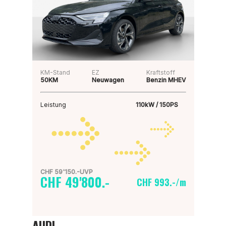
KM-Stand
EZ
Kraftstoff
50KM
Neuwagen
Benzin MHEV
Leistung
110kW / 150PS
CHF 59'150.-UVP
CHF 49'800.-
CHF 993.-/m
AUDI