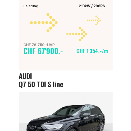
Leistung
210kW / 286PS
CHF 76'750.-UVP
CHF 67'900.-
CHF 1'354.-/m
AUDI
Q7 50 TDI S line