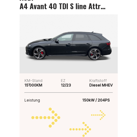
A4 Avant 40 TDI S line Attraction
KM-Stand
EZ
Kraftstoff
15’000KM
12/23
Diesel MHEV
Leistung
150kW / 204PS