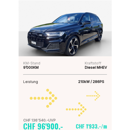
KM-Stand
Kraftstoff
9’000KM
Diesel MHEV
Leistung
210kW / 286PS
CHF 136'540.-UVP
CHF 96'900.-
CHF 1'933.-/m