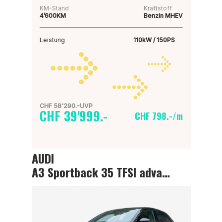
KM-Stand
Kraftstoff
4’600KM
Benzin MHEV
Leistung
110kW / 150PS
CHF 58'290.-UVP
CHF 39'999.-
CHF 798.-/m
AUDI
A3 Sportback 35 TFSI advanced Attraction