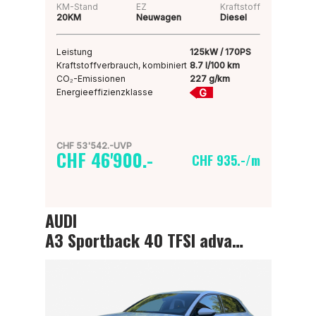
KM-Stand
EZ
Kraftstoff
20KM
Neuwagen
Diesel
Leistung
125kW / 170PS
Kraftstoffverbrauch, kombiniert
8.7 l/100 km
CO₂-Emissionen
227 g/km
G
Energieeffizienzklasse
CHF 53'542.-UVP
CHF 46'900.-
CHF 935.-/m
AUDI
A3 Sportback 40 TFSI advanced