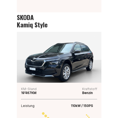
SKODA
Kamiq Style
KM-Stand
Kraftstoff
19’467KM
Benzin
Leistung
110kW / 150PS