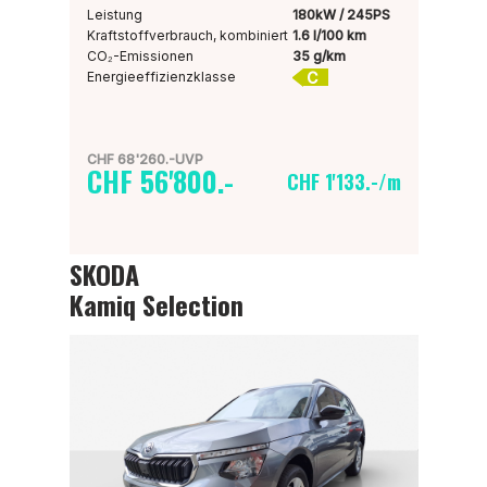
Leistung
180kW / 245PS
Kraftstoffverbrauch, kombiniert
1.6 l/100 km
CO₂-Emissionen
35 g/km
C
Energieeffizienzklasse
CHF 68'260.-UVP
CHF 56'800.-
CHF 1'133.-/m
SKODA
Kamiq Selection