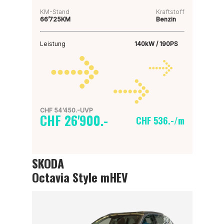
KM-Stand
Kraftstoff
66’725KM
Benzin
Leistung
140kW / 190PS
CHF 54'450.-UVP
CHF 26'900.-
CHF 536.-/m
SKODA
Octavia Style mHEV