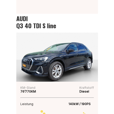
AUDI
Q3 40 TDI S line
KM-Stand
Kraftstoff
76’770KM
Diesel
Leistung
140kW / 190PS