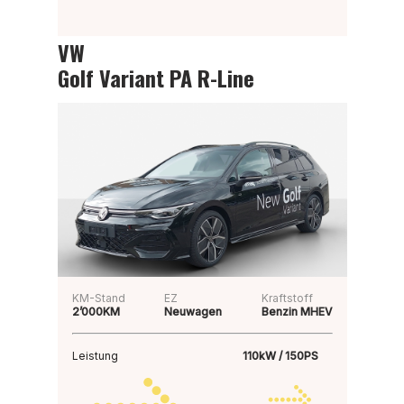
VW
Golf Variant PA R-Line
KM-Stand
EZ
Kraftstoff
2’000KM
Neuwagen
Benzin MHEV
Leistung
110kW / 150PS