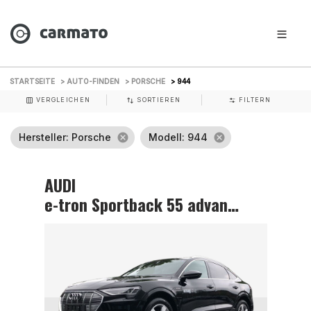
STARTSEITE
> AUTO-FINDEN
> PORSCHE
> 944
VERGLEICHEN
SORTIEREN
FILTERN
Hersteller
: Porsche
cancel
Modell
: 944
cancel
AUDI
e-tron Sportback 55 advanced