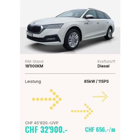
KM-Stand
Kraftstoff
18’000KM
Diesel
Leistung
85kW / 115PS
CHF 45'820.-UVP
CHF 32'900.-
CHF 656.-/m