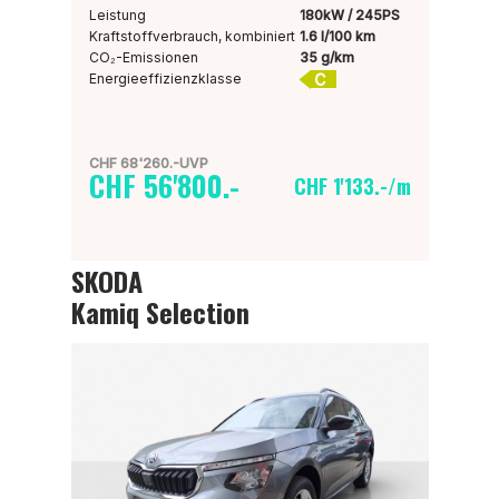
Leistung
180kW / 245PS
Kraftstoffverbrauch, kombiniert
1.6 l/100 km
CO₂-Emissionen
35 g/km
C
Energieeffizienzklasse
CHF 68'260.-UVP
CHF 56'800.-
CHF 1'133.-/m
SKODA
Kamiq Selection