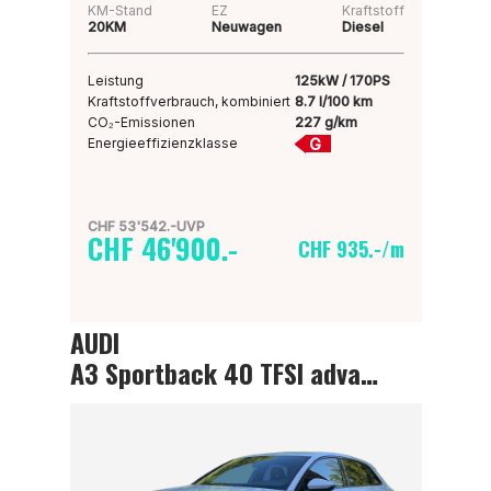
KM-Stand
EZ
Kraftstoff
20KM
Neuwagen
Diesel
Leistung
125kW / 170PS
Kraftstoffverbrauch, kombiniert
8.7 l/100 km
CO₂-Emissionen
227 g/km
G
Energieeffizienzklasse
CHF 53'542.-UVP
CHF 46'900.-
CHF 935.-/m
AUDI
A3 Sportback 40 TFSI advanced