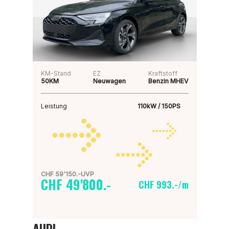
KM-Stand
EZ
Kraftstoff
50KM
Neuwagen
Benzin MHEV
Leistung
110kW / 150PS
CHF 59'150.-UVP
CHF 49'800.-
CHF 993.-/m
AUDI