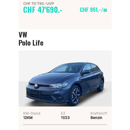
CHF 70'740.-UVP
CHF 47'690.-
CHF 951.-/m
VW
Polo Life
KM-Stand
EZ
Kraftstoff
12KM
11/23
Benzin