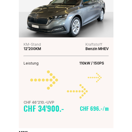
KM-Stand
Kraftstoff
12’200KM
Benzin MHEV
Leistung
110kW / 150PS
CHF 46'210.-UVP
CHF 34'900.-
CHF 696.-/m