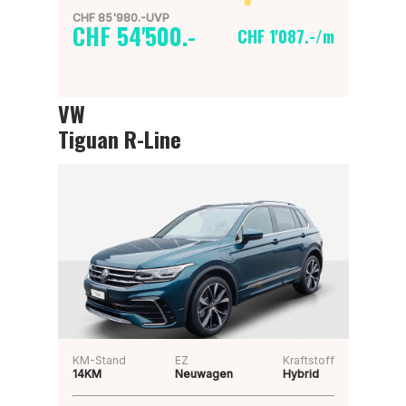
CHF 85'980.-UVP
CHF 54'500.-
CHF 1'087.-/m
VW
Tiguan R-Line
KM-Stand
EZ
Kraftstoff
14KM
Neuwagen
Hybrid