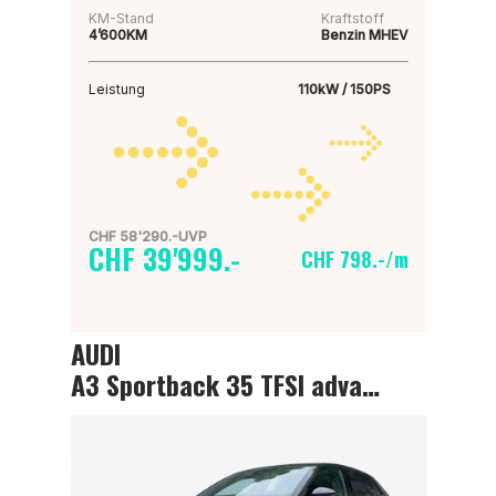
KM-Stand
Kraftstoff
4’600KM
Benzin MHEV
Leistung
110kW / 150PS
CHF 58'290.-UVP
CHF 39'999.-
CHF 798.-/m
AUDI
A3 Sportback 35 TFSI advanced Attraction