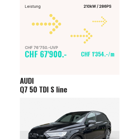
Leistung
210kW / 286PS
CHF 76'750.-UVP
CHF 67'900.-
CHF 1'354.-/m
AUDI
Q7 50 TDI S line