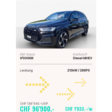
KM-Stand
Kraftstoff
9’000KM
Diesel MHEV
Leistung
210kW / 286PS
CHF 136'540.-UVP
CHF 96'900.-
CHF 1'933.-/m