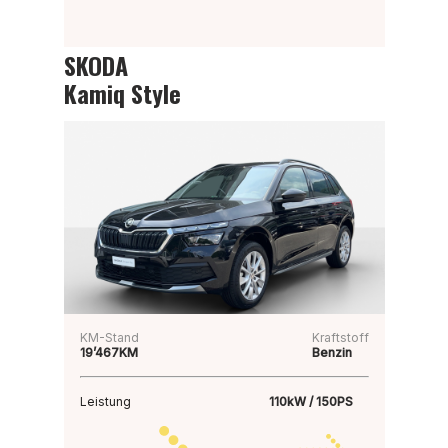
SKODA
Kamiq Style
KM-Stand
Kraftstoff
19’467KM
Benzin
Leistung
110kW / 150PS