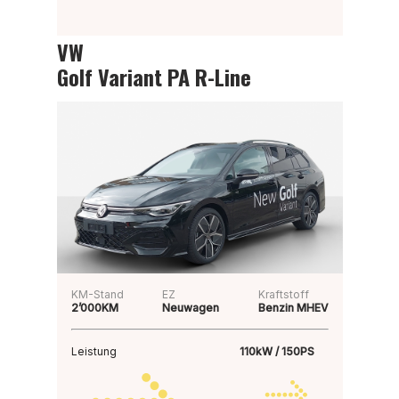
VW
Golf Variant PA R-Line
KM-Stand
EZ
Kraftstoff
2’000KM
Neuwagen
Benzin MHEV
Leistung
110kW / 150PS