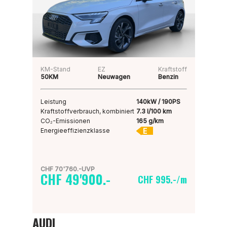
KM-Stand
EZ
Kraftstoff
50KM
Neuwagen
Benzin
Leistung
140kW / 190PS
Kraftstoffverbrauch, kombiniert
7.3 l/100 km
CO₂-Emissionen
165 g/km
E
Energieeffizienzklasse
CHF 70'760.-UVP
CHF 49'900.-
CHF 995.-/m
AUDI