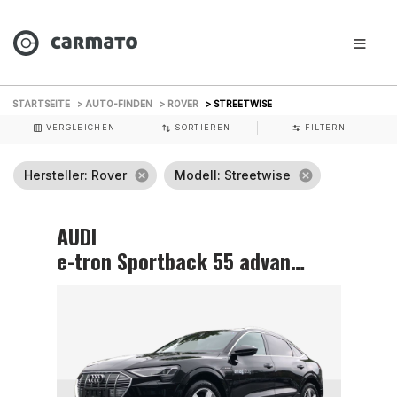
STARTSEITE
> AUTO-FINDEN
> ROVER
> STREETWISE
VERGLEICHEN
SORTIEREN
FILTERN
Hersteller
: Rover
cancel
Modell
: Streetwise
cancel
AUDI
e-tron Sportback 55 advanced