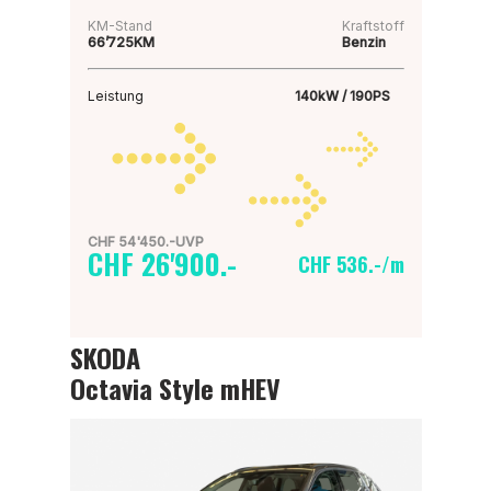
KM-Stand
Kraftstoff
66’725KM
Benzin
Leistung
140kW / 190PS
CHF 54'450.-UVP
CHF 26'900.-
CHF 536.-/m
SKODA
Octavia Style mHEV