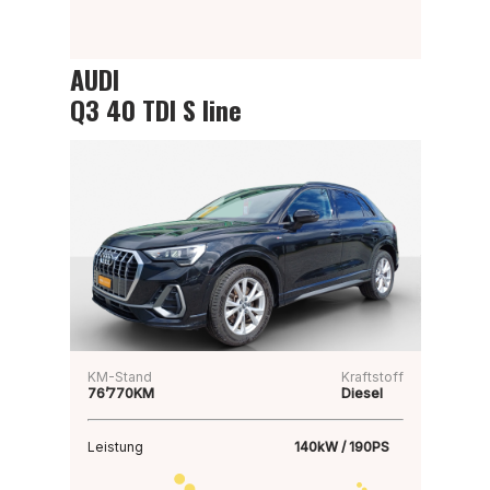
AUDI
Q3 40 TDI S line
KM-Stand
Kraftstoff
76’770KM
Diesel
Leistung
140kW / 190PS