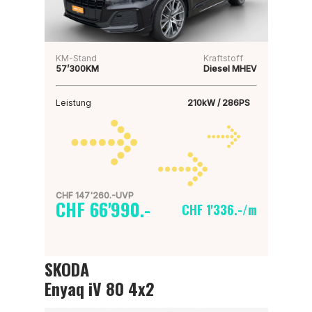
KM-Stand
Kraftstoff
57’300KM
Diesel MHEV
Leistung
210kW / 286PS
CHF 147'260.-UVP
CHF 66'990.-
CHF 1'336.-/m
SKODA
Enyaq iV 80 4x2