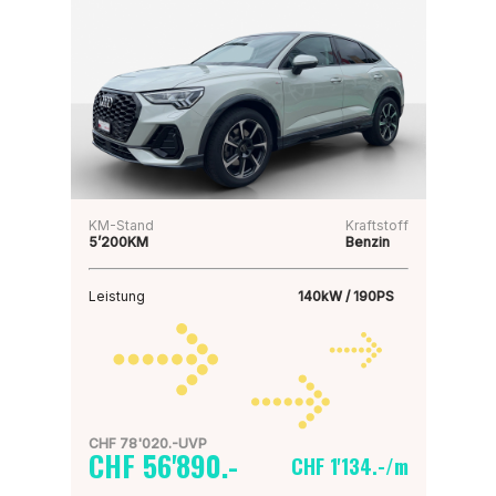
KM-Stand
Kraftstoff
5’200KM
Benzin
Leistung
140kW / 190PS
CHF 78'020.-UVP
CHF 56'890.-
CHF 1'134.-/m