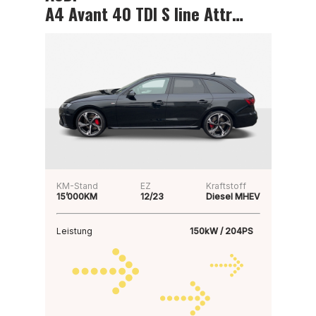
A4 Avant 40 TDI S line Attraction
KM-Stand
EZ
Kraftstoff
15’000KM
12/23
Diesel MHEV
Leistung
150kW / 204PS