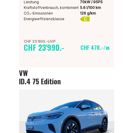
Leistung
70kW / 95PS
Kraftstoffverbrauch, kombiniert
5.6 l/100 km
CO₂-Emissionen
126 g/km
C
Energieeffizienzklasse
CHF 33'800.-UVP
CHF 23'990.-
CHF 478.-/m
VW
ID.4 75 Edition