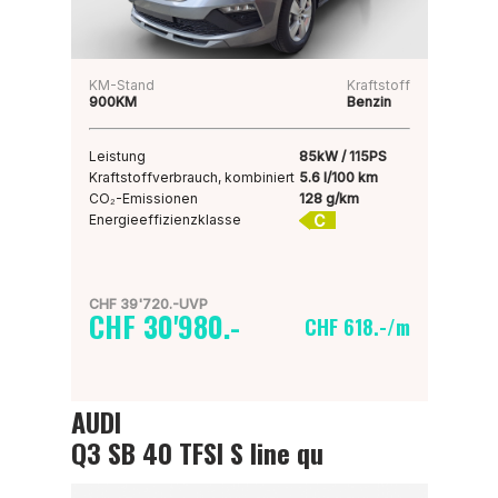
KM-Stand
Kraftstoff
900KM
Benzin
Leistung
85kW / 115PS
Kraftstoffverbrauch, kombiniert
5.6 l/100 km
CO₂-Emissionen
128 g/km
C
Energieeffizienzklasse
CHF 39'720.-UVP
CHF 30'980.-
CHF 618.-/m
AUDI
Q3 SB 40 TFSI S line qu