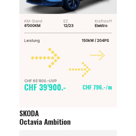
KM-Stand
EZ
Kraftstoff
6’000KM
12/23
Elektro
Leistung
150kW / 204PS
CHF 65'800.-UVP
CHF 39'900.-
CHF 796.-/m
SKODA
Octavia Ambition