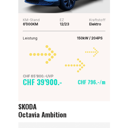
KM-Stand
EZ
Kraftstoff
6’000KM
12/23
Elektro
Leistung
150kW / 204PS
CHF 65'800.-UVP
CHF 39'900.-
CHF 796.-/m
SKODA
Octavia Ambition