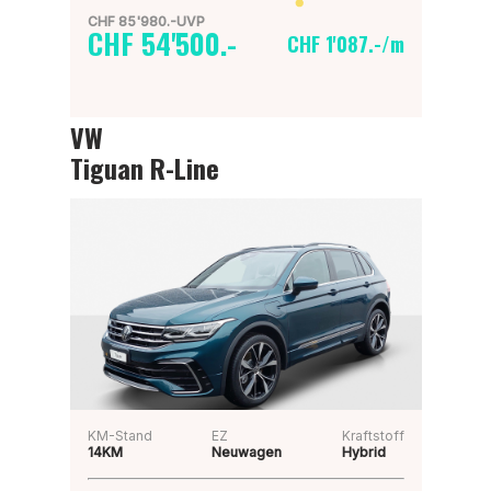
CHF 85'980.-UVP
CHF 54'500.-
CHF 1'087.-/m
VW
Tiguan R-Line
KM-Stand
EZ
Kraftstoff
14KM
Neuwagen
Hybrid