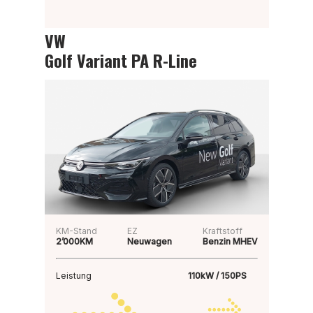
VW
Golf Variant PA R-Line
KM-Stand
EZ
Kraftstoff
2’000KM
Neuwagen
Benzin MHEV
Leistung
110kW / 150PS