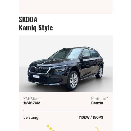
SKODA
Kamiq Style
KM-Stand
Kraftstoff
19’467KM
Benzin
Leistung
110kW / 150PS