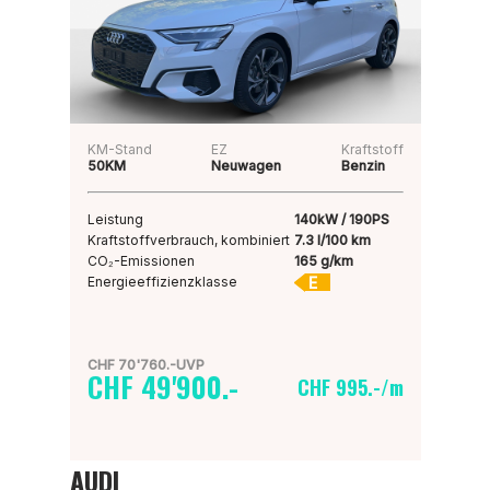
KM-Stand
EZ
Kraftstoff
50KM
Neuwagen
Benzin
Leistung
140kW / 190PS
Kraftstoffverbrauch, kombiniert
7.3 l/100 km
CO₂-Emissionen
165 g/km
E
Energieeffizienzklasse
CHF 70'760.-UVP
CHF 49'900.-
CHF 995.-/m
AUDI