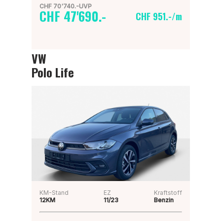
CHF 70'740.-UVP
CHF 47'690.-
CHF 951.-/m
VW
Polo Life
KM-Stand
EZ
Kraftstoff
12KM
11/23
Benzin