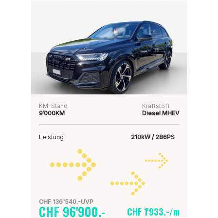
KM-Stand
Kraftstoff
9’000KM
Diesel MHEV
Leistung
210kW / 286PS
CHF 136'540.-UVP
CHF 96'900.-
CHF 1'933.-/m