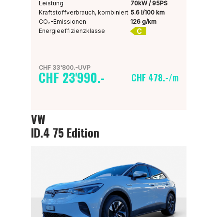
Leistung
70kW / 95PS
Kraftstoffverbrauch, kombiniert
5.6 l/100 km
CO₂-Emissionen
126 g/km
C
Energieeffizienzklasse
CHF 33'800.-UVP
CHF 23'990.-
CHF 478.-/m
VW
ID.4 75 Edition