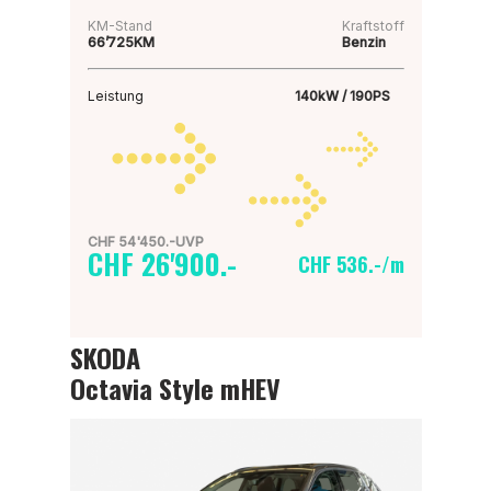
KM-Stand
Kraftstoff
66’725KM
Benzin
Leistung
140kW / 190PS
CHF 54'450.-UVP
CHF 26'900.-
CHF 536.-/m
SKODA
Octavia Style mHEV