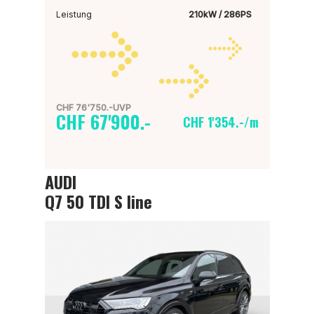
Leistung
210kW / 286PS
CHF 76'750.-UVP
CHF 67'900.-
CHF 1'354.-/m
AUDI
Q7 50 TDI S line