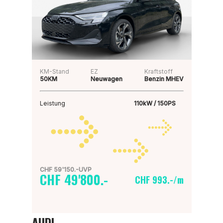
KM-Stand
EZ
Kraftstoff
50KM
Neuwagen
Benzin MHEV
Leistung
110kW / 150PS
CHF 59'150.-UVP
CHF 49'800.-
CHF 993.-/m
AUDI