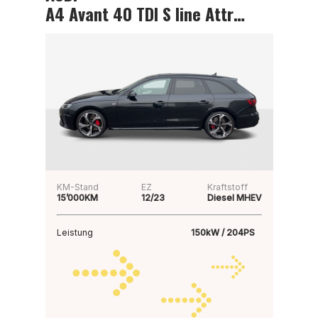
A4 Avant 40 TDI S line Attraction
KM-Stand
EZ
Kraftstoff
15’000KM
12/23
Diesel MHEV
Leistung
150kW / 204PS