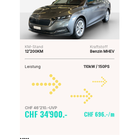
KM-Stand
Kraftstoff
12’200KM
Benzin MHEV
Leistung
110kW / 150PS
CHF 46'210.-UVP
CHF 34'900.-
CHF 696.-/m