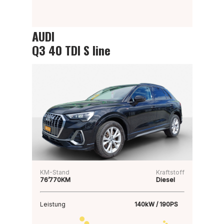
AUDI
Q3 40 TDI S line
KM-Stand
Kraftstoff
76’770KM
Diesel
Leistung
140kW / 190PS