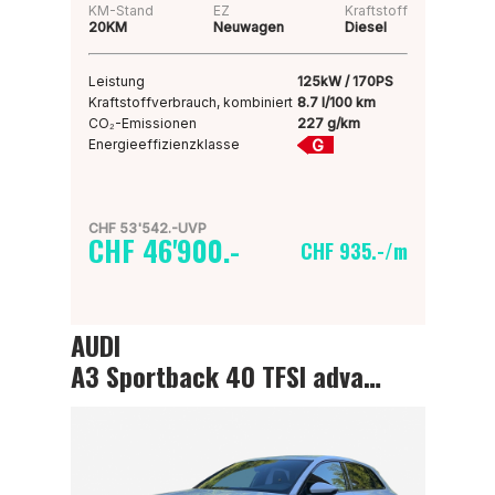
KM-Stand
EZ
Kraftstoff
20KM
Neuwagen
Diesel
Leistung
125kW / 170PS
Kraftstoffverbrauch, kombiniert
8.7 l/100 km
CO₂-Emissionen
227 g/km
G
Energieeffizienzklasse
CHF 53'542.-UVP
CHF 46'900.-
CHF 935.-/m
AUDI
A3 Sportback 40 TFSI advanced