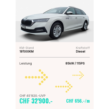
KM-Stand
Kraftstoff
18’000KM
Diesel
Leistung
85kW / 115PS
CHF 45'820.-UVP
CHF 32'900.-
CHF 656.-/m