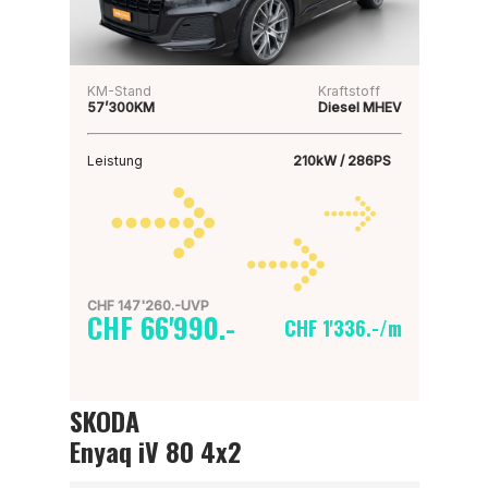
KM-Stand
Kraftstoff
57’300KM
Diesel MHEV
Leistung
210kW / 286PS
CHF 147'260.-UVP
CHF 66'990.-
CHF 1'336.-/m
SKODA
Enyaq iV 80 4x2