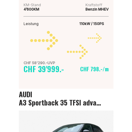
KM-Stand
Kraftstoff
4’600KM
Benzin MHEV
Leistung
110kW / 150PS
CHF 58'290.-UVP
CHF 39'999.-
CHF 798.-/m
AUDI
A3 Sportback 35 TFSI advanced Attraction