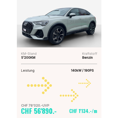
KM-Stand
Kraftstoff
5’200KM
Benzin
Leistung
140kW / 190PS
CHF 78'020.-UVP
CHF 56'890.-
CHF 1'134.-/m