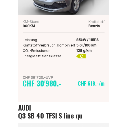
KM-Stand
Kraftstoff
900KM
Benzin
Leistung
85kW / 115PS
Kraftstoffverbrauch, kombiniert
5.6 l/100 km
CO₂-Emissionen
128 g/km
C
Energieeffizienzklasse
CHF 39'720.-UVP
CHF 30'980.-
CHF 618.-/m
AUDI
Q3 SB 40 TFSI S line qu