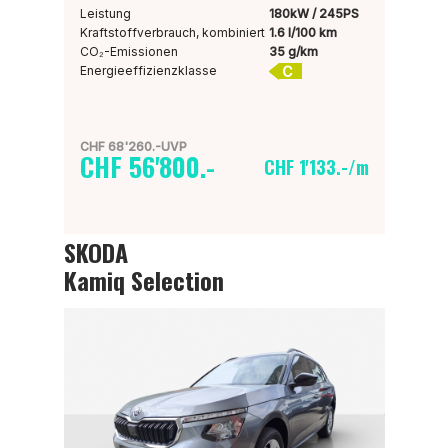
Leistung
180kW / 245PS
Kraftstoffverbrauch, kombiniert
1.6 l/100 km
CO₂-Emissionen
35 g/km
C
Energieeffizienzklasse
CHF 68'260.-UVP
CHF 56'800.-
CHF 1'133.-/m
SKODA
Kamiq Selection