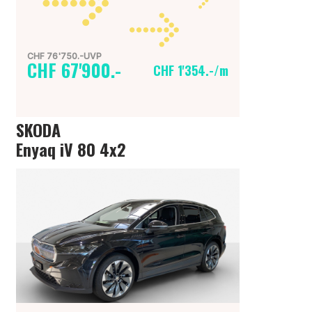
CHF 76'750.-UVP
CHF 67'900.-
CHF 1'354.-/m
SKODA
Enyaq iV 80 4x2