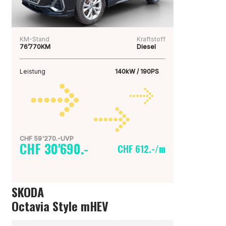
KM-Stand
Kraftstoff
76’770KM
Diesel
Leistung
140kW / 190PS
CHF 59'270.-UVP
CHF 30'690.-
CHF 612.-/m
SKODA
Octavia Style mHEV