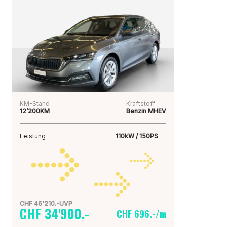
KM-Stand
Kraftstoff
12’200KM
Benzin MHEV
Leistung
110kW / 150PS
CHF 46'210.-UVP
CHF 34'900.-
CHF 696.-/m