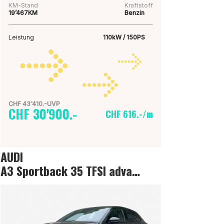
KM-Stand
Kraftstoff
19’467KM
Benzin
Leistung
110kW / 150PS
CHF 43'410.-UVP
CHF 30'900.-
CHF 616.-/m
AUDI
A3 Sportback 35 TFSI advanced Attraction