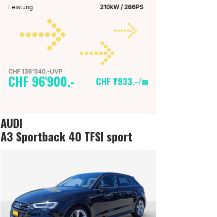
Leistung
210kW / 286PS
CHF 136'540.-UVP
CHF 96'900.-
CHF 1'933.-/m
AUDI
A3 Sportback 40 TFSI sport