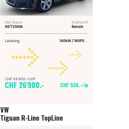
KM-Stand
Kraftstoff
66’725KM
Benzin
Leistung
140kW / 190PS
CHF 54'450.-UVP
CHF 26'900.-
CHF 536.-/m
VW
Tiguan R-Line TopLine