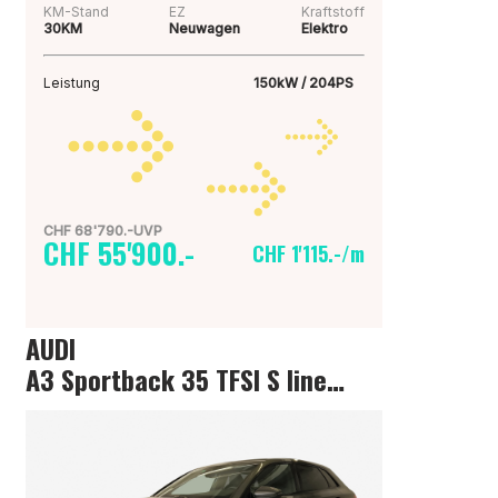
KM-Stand
EZ
Kraftstoff
30KM
Neuwagen
Elektro
Leistung
150kW / 204PS
CHF 68'790.-UVP
CHF 55'900.-
CHF 1'115.-/m
AUDI
A3 Sportback 35 TFSI S line Attraction