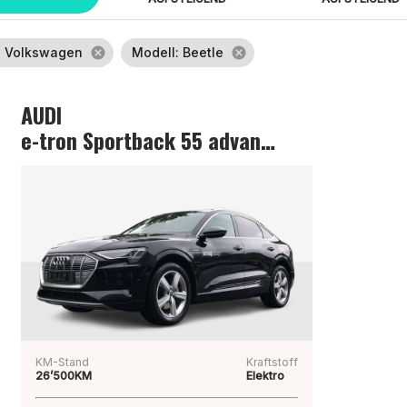
: Volkswagen
cancel
Modell
: Beetle
cancel
AUDI
e-tron Sportback 55 advanced
KM-Stand
Kraftstoff
26’500KM
Elektro