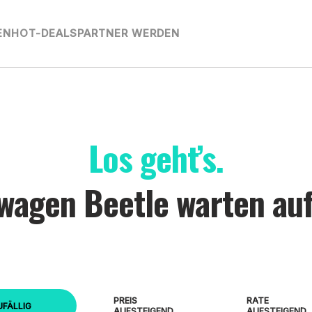
EN
HOT-DEALS
PARTNER WERDEN
Los geht’s.
wagen Beetle warten auf
PREIS
RATE
UFÄLLIG
AUFSTEIGEND
AUFSTEIGEND