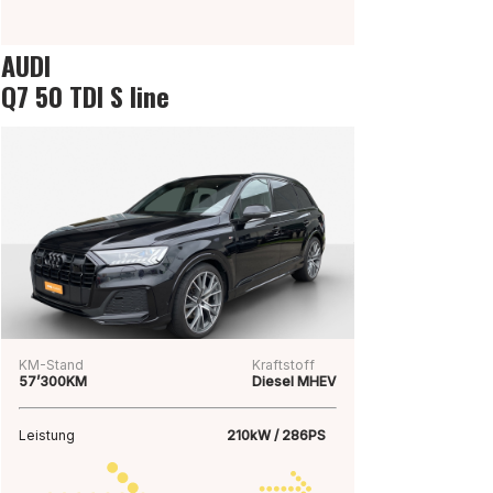
AUDI
Q7 50 TDI S line
KM-Stand
Kraftstoff
57’300KM
Diesel MHEV
Leistung
210kW / 286PS