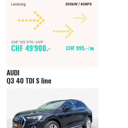
Leistung
300kW / 408PS
CHF 125'370.-UVP
CHF 49'900.-
CHF 995.-/m
AUDI
Q3 40 TDI S line