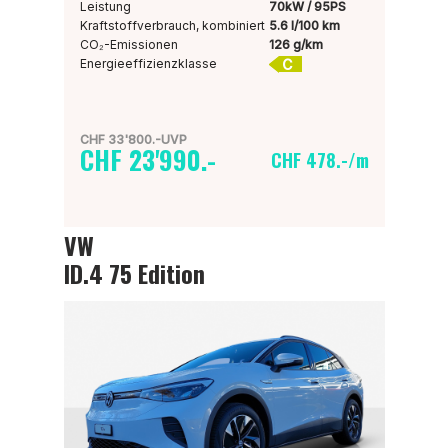
Leistung
70kW / 95PS
Kraftstoffverbrauch, kombiniert
5.6 l/100 km
CO₂-Emissionen
126 g/km
C
Energieeffizienzklasse
CHF 33'800.-UVP
CHF 23'990.-
CHF 478.-/m
VW
ID.4 75 Edition