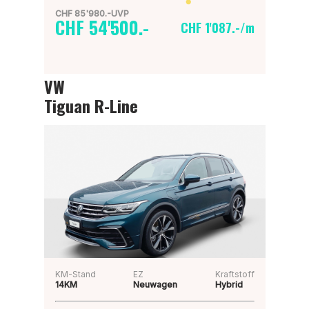
CHF 85'980.-UVP
CHF 54'500.-
CHF 1'087.-/m
VW
Tiguan R-Line
KM-Stand
EZ
Kraftstoff
14KM
Neuwagen
Hybrid