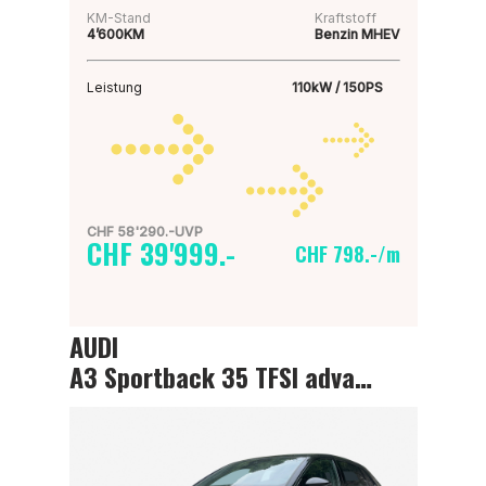
KM-Stand
Kraftstoff
4’600KM
Benzin MHEV
Leistung
110kW / 150PS
CHF 58'290.-UVP
CHF 39'999.-
CHF 798.-/m
AUDI
A3 Sportback 35 TFSI advanced Attraction