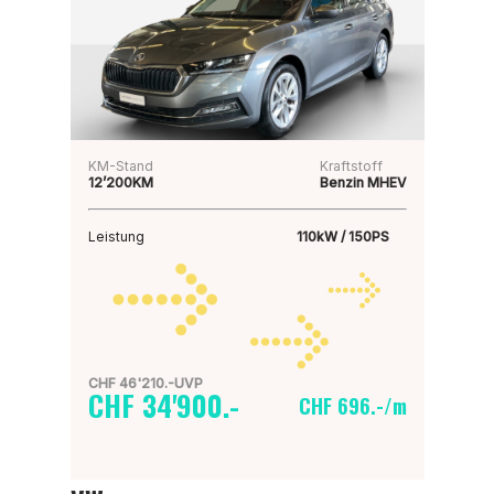
KM-Stand
Kraftstoff
12’200KM
Benzin MHEV
Leistung
110kW / 150PS
CHF 46'210.-UVP
CHF 34'900.-
CHF 696.-/m