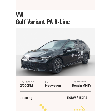
VW
Golf Variant PA R-Line
KM-Stand
EZ
Kraftstoff
2’000KM
Neuwagen
Benzin MHEV
Leistung
110kW / 150PS