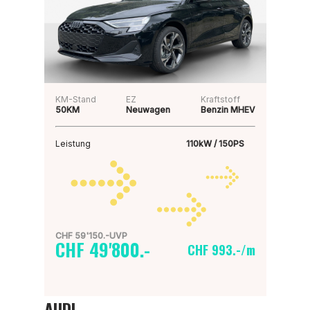
KM-Stand
EZ
Kraftstoff
50KM
Neuwagen
Benzin MHEV
Leistung
110kW / 150PS
CHF 59'150.-UVP
CHF 49'800.-
CHF 993.-/m
AUDI