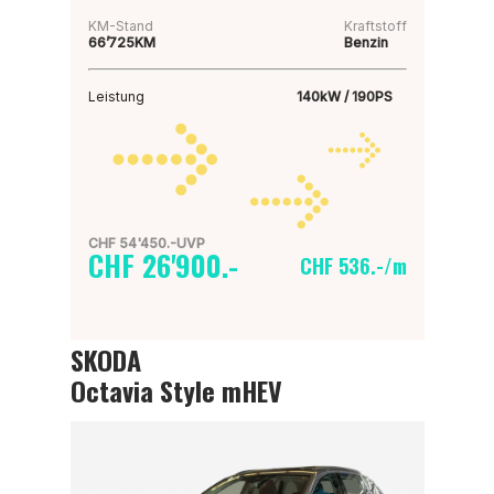
KM-Stand
Kraftstoff
66’725KM
Benzin
Leistung
140kW / 190PS
CHF 54'450.-UVP
CHF 26'900.-
CHF 536.-/m
SKODA
Octavia Style mHEV