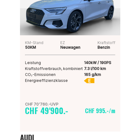
KM-Stand
EZ
Kraftstoff
50KM
Neuwagen
Benzin
Leistung
140kW / 190PS
Kraftstoffverbrauch, kombiniert
7.3 l/100 km
CO₂-Emissionen
165 g/km
E
Energieeffizienzklasse
CHF 70'760.-UVP
CHF 49'900.-
CHF 995.-/m
AUDI