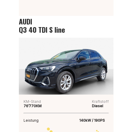
AUDI
Q3 40 TDI S line
KM-Stand
Kraftstoff
76’770KM
Diesel
Leistung
140kW / 190PS