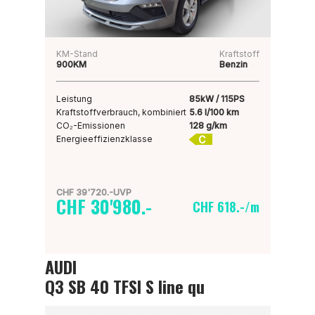
KM-Stand
Kraftstoff
900KM
Benzin
Leistung
85kW / 115PS
Kraftstoffverbrauch, kombiniert
5.6 l/100 km
CO₂-Emissionen
128 g/km
C
Energieeffizienzklasse
CHF 39'720.-UVP
CHF 30'980.-
CHF 618.-/m
AUDI
Q3 SB 40 TFSI S line qu