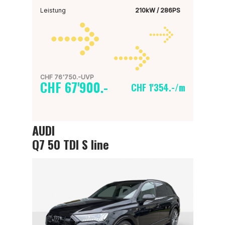
Leistung
210kW / 286PS
CHF 76'750.-UVP
CHF 67'900.-
CHF 1'354.-/m
AUDI
Q7 50 TDI S line