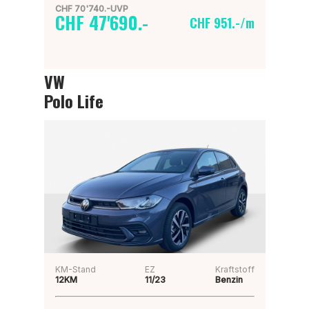
CHF 70'740.-UVP
CHF 47'690.-
CHF 951.-/m
VW
Polo Life
KM-Stand
EZ
Kraftstoff
12KM
11/23
Benzin