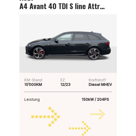
A4 Avant 40 TDI S line Attraction
KM-Stand
EZ
Kraftstoff
15’000KM
12/23
Diesel MHEV
Leistung
150kW / 204PS