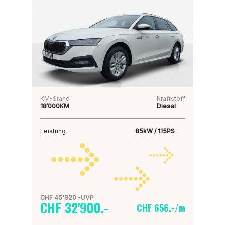
KM-Stand
Kraftstoff
18’000KM
Diesel
Leistung
85kW / 115PS
CHF 45'820.-UVP
CHF 32'900.-
CHF 656.-/m