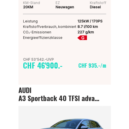
KM-Stand
EZ
Kraftstoff
20KM
Neuwagen
Diesel
Leistung
125kW / 170PS
Kraftstoffverbrauch, kombiniert
8.7 l/100 km
CO₂-Emissionen
227 g/km
G
Energieeffizienzklasse
CHF 53'542.-UVP
CHF 46'900.-
CHF 935.-/m
AUDI
A3 Sportback 40 TFSI advanced