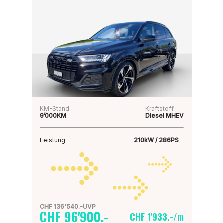
KM-Stand
Kraftstoff
9’000KM
Diesel MHEV
Leistung
210kW / 286PS
CHF 136'540.-UVP
CHF 96'900.-
CHF 1'933.-/m