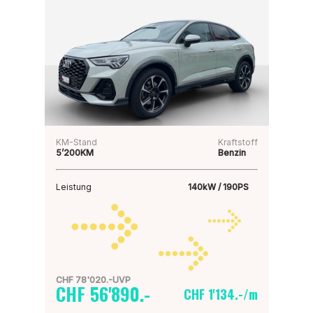
KM-Stand
Kraftstoff
5’200KM
Benzin
Leistung
140kW / 190PS
CHF 78'020.-UVP
CHF 56'890.-
CHF 1'134.-/m