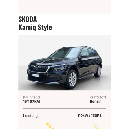
SKODA
Kamiq Style
KM-Stand
Kraftstoff
19’467KM
Benzin
Leistung
110kW / 150PS