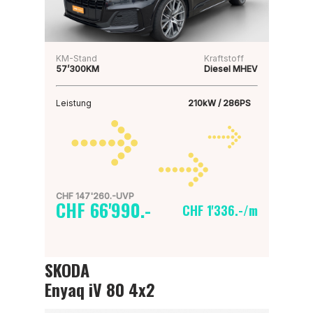
KM-Stand
Kraftstoff
57’300KM
Diesel MHEV
Leistung
210kW / 286PS
CHF 147'260.-UVP
CHF 66'990.-
CHF 1'336.-/m
SKODA
Enyaq iV 80 4x2