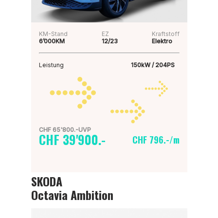
KM-Stand
EZ
Kraftstoff
6’000KM
12/23
Elektro
Leistung
150kW / 204PS
CHF 65'800.-UVP
CHF 39'900.-
CHF 796.-/m
SKODA
Octavia Ambition