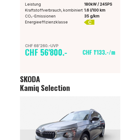
Leistung
180kW / 245PS
Kraftstoffverbrauch, kombiniert
1.6 l/100 km
CO₂-Emissionen
35 g/km
C
Energieeffizienzklasse
CHF 68'260.-UVP
CHF 56'800.-
CHF 1'133.-/m
SKODA
Kamiq Selection