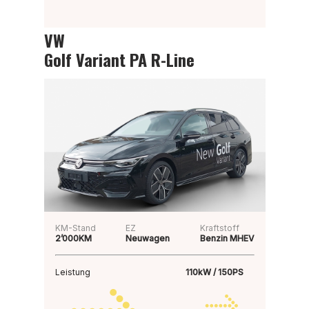
VW
Golf Variant PA R-Line
KM-Stand
EZ
Kraftstoff
2’000KM
Neuwagen
Benzin MHEV
Leistung
110kW / 150PS