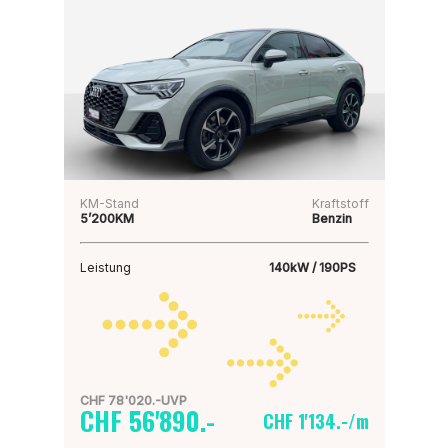
KM-Stand
Kraftstoff
5’200KM
Benzin
Leistung
140kW / 190PS
CHF 78'020.-UVP
CHF 56'890.-
CHF 1'134.-/m