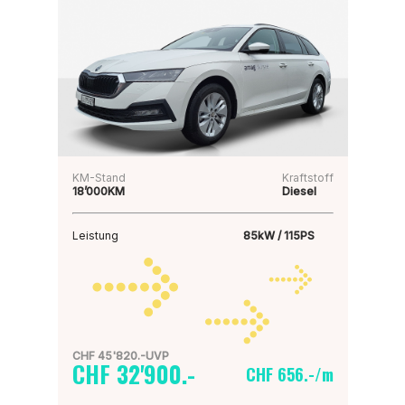
KM-Stand
Kraftstoff
18’000KM
Diesel
Leistung
85kW / 115PS
CHF 45'820.-UVP
CHF 32'900.-
CHF 656.-/m