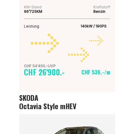
KM-Stand
Kraftstoff
66’725KM
Benzin
Leistung
140kW / 190PS
CHF 54'450.-UVP
CHF 26'900.-
CHF 536.-/m
SKODA
Octavia Style mHEV