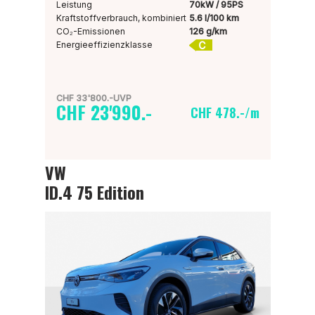
Leistung
70kW / 95PS
Kraftstoffverbrauch, kombiniert
5.6 l/100 km
CO₂-Emissionen
126 g/km
C
Energieeffizienzklasse
CHF 33'800.-UVP
CHF 23'990.-
CHF 478.-/m
VW
ID.4 75 Edition