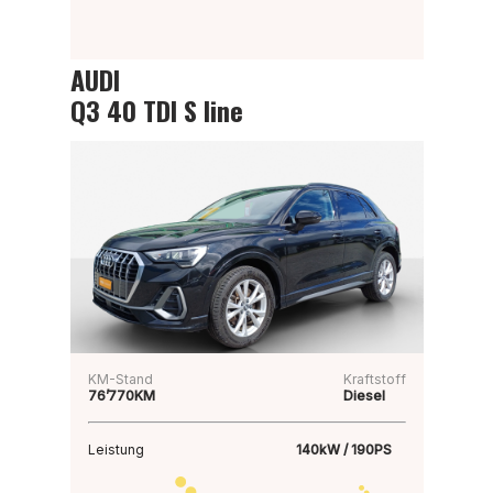
AUDI
Q3 40 TDI S line
KM-Stand
Kraftstoff
76’770KM
Diesel
Leistung
140kW / 190PS