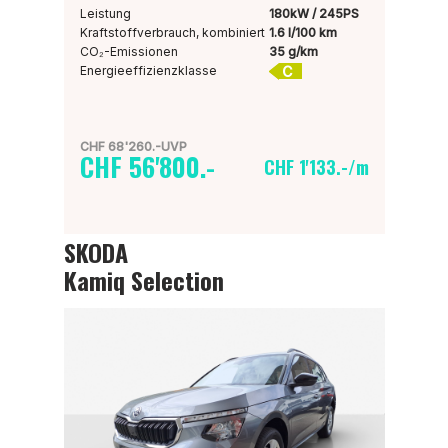
Leistung
180kW / 245PS
Kraftstoffverbrauch, kombiniert
1.6 l/100 km
CO₂-Emissionen
35 g/km
C
Energieeffizienzklasse
CHF 68'260.-UVP
CHF 56'800.-
CHF 1'133.-/m
SKODA
Kamiq Selection