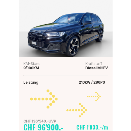
KM-Stand
Kraftstoff
9’000KM
Diesel MHEV
Leistung
210kW / 286PS
CHF 136'540.-UVP
CHF 96'900.-
CHF 1'933.-/m