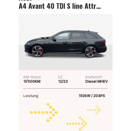
A4 Avant 40 TDI S line Attraction
KM-Stand
EZ
Kraftstoff
15’000KM
12/23
Diesel MHEV
Leistung
150kW / 204PS