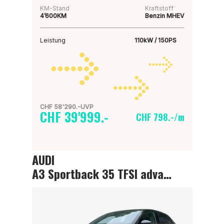
KM-Stand
Kraftstoff
4’600KM
Benzin MHEV
Leistung
110kW / 150PS
CHF 58'290.-UVP
CHF 39'999.-
CHF 798.-/m
AUDI
A3 Sportback 35 TFSI advanced Attraction