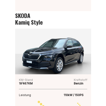
SKODA
Kamiq Style
KM-Stand
Kraftstoff
19’467KM
Benzin
Leistung
110kW / 150PS