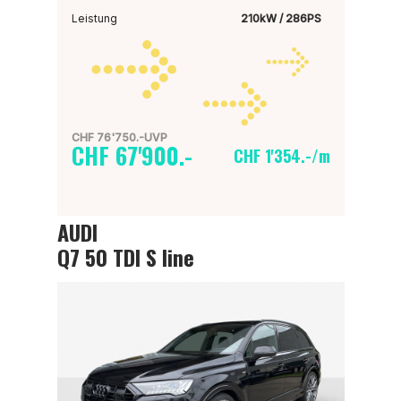
Leistung
210kW / 286PS
CHF 76'750.-UVP
CHF 67'900.-
CHF 1'354.-/m
AUDI
Q7 50 TDI S line