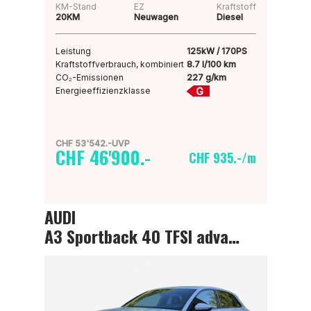
KM-Stand
EZ
Kraftstoff
20KM
Neuwagen
Diesel
Leistung
125kW / 170PS
Kraftstoffverbrauch, kombiniert
8.7 l/100 km
CO₂-Emissionen
227 g/km
G
Energieeffizienzklasse
CHF 53'542.-UVP
CHF 46'900.-
CHF 935.-/m
AUDI
A3 Sportback 40 TFSI advanced