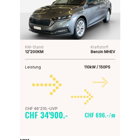
KM-Stand
Kraftstoff
12’200KM
Benzin MHEV
Leistung
110kW / 150PS
CHF 46'210.-UVP
CHF 34'900.-
CHF 696.-/m