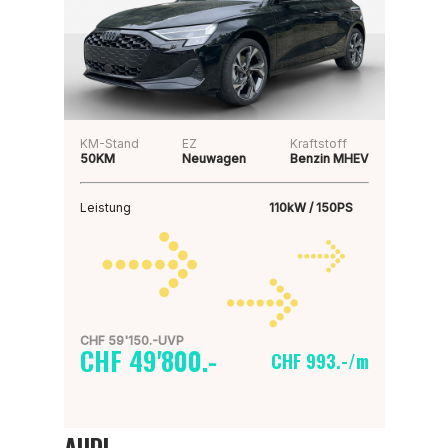
KM-Stand
EZ
Kraftstoff
50KM
Neuwagen
Benzin MHEV
Leistung
110kW / 150PS
CHF 59'150.-UVP
CHF 49'800.-
CHF 993.-/m
AUDI