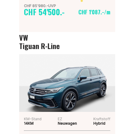
CHF 85'980.-UVP
CHF 54'500.-
CHF 1'087.-/m
VW
Tiguan R-Line
KM-Stand
EZ
Kraftstoff
14KM
Neuwagen
Hybrid