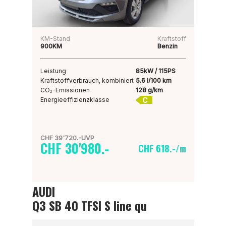
KM-Stand
Kraftstoff
900KM
Benzin
Leistung
85kW / 115PS
Kraftstoffverbrauch, kombiniert
5.6 l/100 km
CO₂-Emissionen
128 g/km
C
Energieeffizienzklasse
CHF 39'720.-UVP
CHF 30'980.-
CHF 618.-/m
AUDI
Q3 SB 40 TFSI S line qu