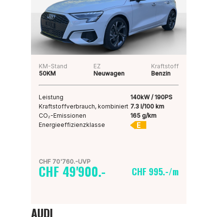
KM-Stand
EZ
Kraftstoff
50KM
Neuwagen
Benzin
Leistung
140kW / 190PS
Kraftstoffverbrauch, kombiniert
7.3 l/100 km
CO₂-Emissionen
165 g/km
E
Energieeffizienzklasse
CHF 70'760.-UVP
CHF 49'900.-
CHF 995.-/m
AUDI