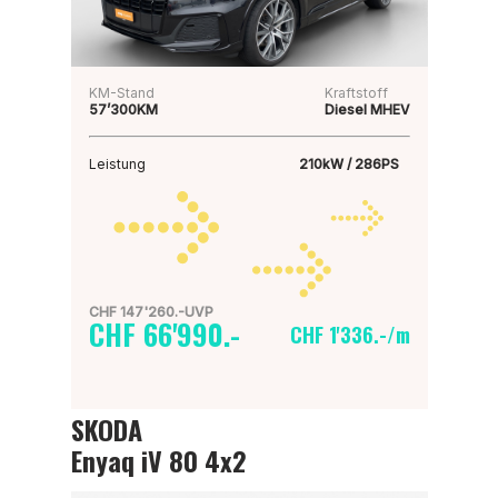
KM-Stand
Kraftstoff
57’300KM
Diesel MHEV
Leistung
210kW / 286PS
CHF 147'260.-UVP
CHF 66'990.-
CHF 1'336.-/m
SKODA
Enyaq iV 80 4x2