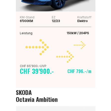
KM-Stand
EZ
Kraftstoff
6’000KM
12/23
Elektro
Leistung
150kW / 204PS
CHF 65'800.-UVP
CHF 39'900.-
CHF 796.-/m
SKODA
Octavia Ambition