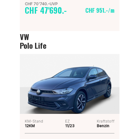
CHF 70'740.-UVP
CHF 47'690.-
CHF 951.-/m
VW
Polo Life
KM-Stand
EZ
Kraftstoff
12KM
11/23
Benzin