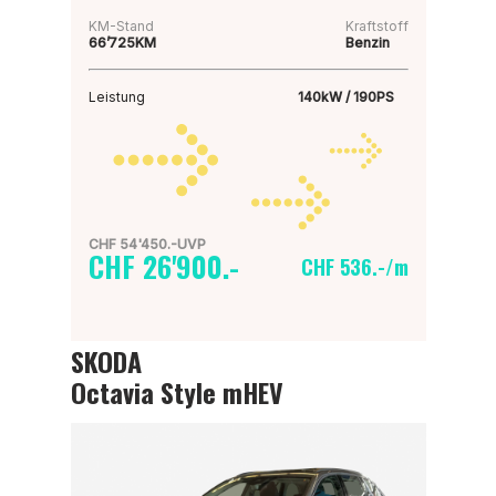
KM-Stand
Kraftstoff
66’725KM
Benzin
Leistung
140kW / 190PS
CHF 54'450.-UVP
CHF 26'900.-
CHF 536.-/m
SKODA
Octavia Style mHEV