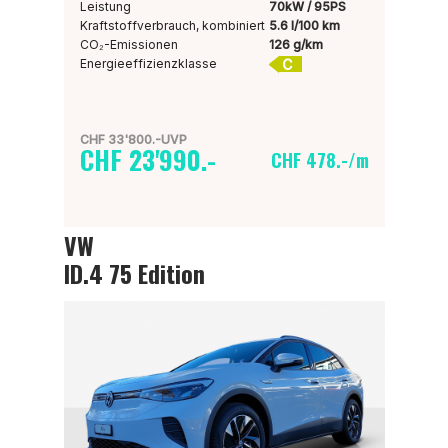
Leistung
70kW / 95PS
Kraftstoffverbrauch, kombiniert
5.6 l/100 km
CO₂-Emissionen
126 g/km
C
Energieeffizienzklasse
CHF 33'800.-UVP
CHF 23'990.-
CHF 478.-/m
VW
ID.4 75 Edition