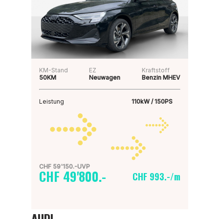
KM-Stand
EZ
Kraftstoff
50KM
Neuwagen
Benzin MHEV
Leistung
110kW / 150PS
CHF 59'150.-UVP
CHF 49'800.-
CHF 993.-/m
AUDI