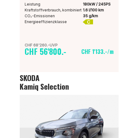
Leistung
180kW / 245PS
Kraftstoffverbrauch, kombiniert
1.6 l/100 km
CO₂-Emissionen
35 g/km
C
Energieeffizienzklasse
CHF 68'260.-UVP
CHF 56'800.-
CHF 1'133.-/m
SKODA
Kamiq Selection