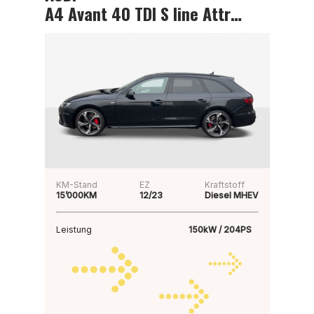
A4 Avant 40 TDI S line Attraction
KM-Stand
EZ
Kraftstoff
15’000KM
12/23
Diesel MHEV
Leistung
150kW / 204PS