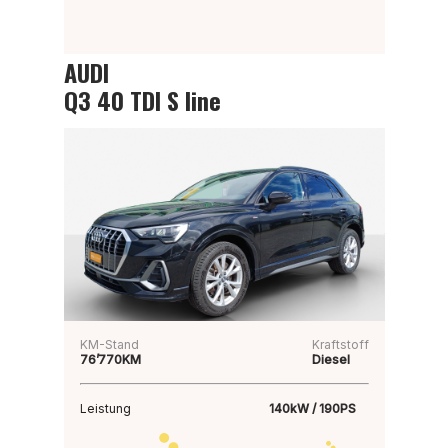
AUDI
Q3 40 TDI S line
KM-Stand
Kraftstoff
76’770KM
Diesel
Leistung
140kW / 190PS