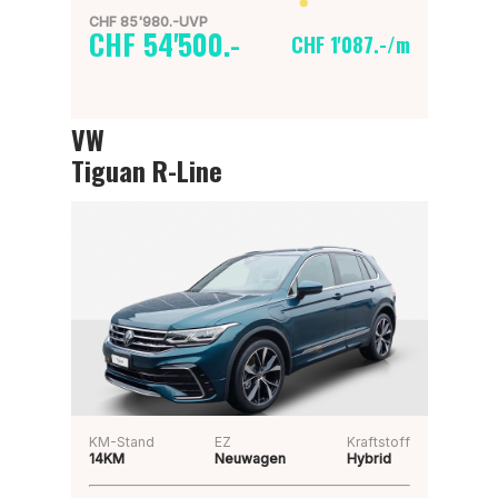
CHF 85'980.-UVP
CHF 54'500.-
CHF 1'087.-/m
VW
Tiguan R-Line
KM-Stand
EZ
Kraftstoff
14KM
Neuwagen
Hybrid