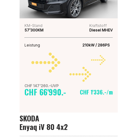
KM-Stand
Kraftstoff
57’300KM
Diesel MHEV
Leistung
210kW / 286PS
CHF 147'260.-UVP
CHF 66'990.-
CHF 1'336.-/m
SKODA
Enyaq iV 80 4x2