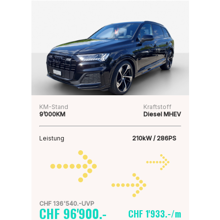
KM-Stand
Kraftstoff
9’000KM
Diesel MHEV
Leistung
210kW / 286PS
CHF 136'540.-UVP
CHF 96'900.-
CHF 1'933.-/m