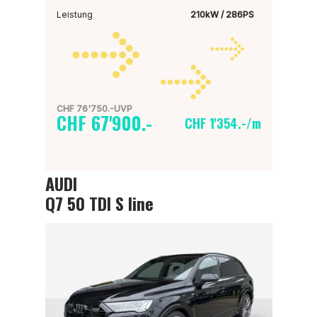
Leistung
210kW / 286PS
CHF 76'750.-UVP
CHF 67'900.-
CHF 1'354.-/m
AUDI
Q7 50 TDI S line