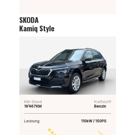
SKODA
Kamiq Style
KM-Stand
Kraftstoff
19’467KM
Benzin
Leistung
110kW / 150PS