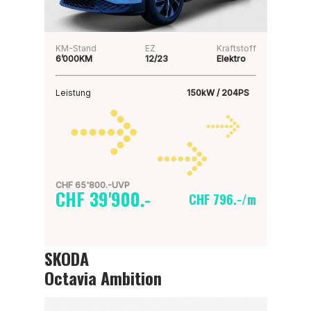
KM-Stand
EZ
Kraftstoff
6’000KM
12/23
Elektro
Leistung
150kW / 204PS
CHF 65'800.-UVP
CHF 39'900.-
CHF 796.-/m
SKODA
Octavia Ambition