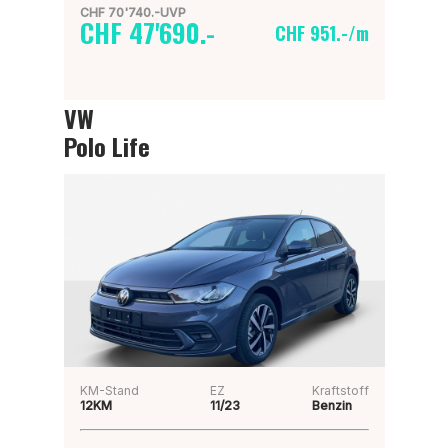
CHF 70'740.-UVP
CHF 47'690.-
CHF 951.-/m
VW
Polo Life
KM-Stand
EZ
Kraftstoff
12KM
11/23
Benzin