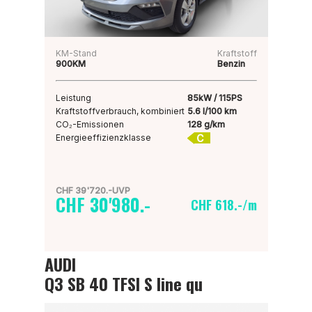
KM-Stand
Kraftstoff
900KM
Benzin
Leistung
85kW / 115PS
Kraftstoffverbrauch, kombiniert
5.6 l/100 km
CO₂-Emissionen
128 g/km
C
Energieeffizienzklasse
CHF 39'720.-UVP
CHF 30'980.-
CHF 618.-/m
AUDI
Q3 SB 40 TFSI S line qu