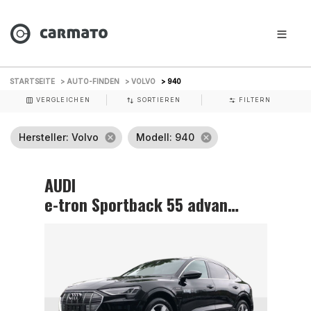
STARTSEITE
> AUTO-FINDEN
> VOLVO
> 940
VERGLEICHEN
SORTIEREN
FILTERN
Hersteller
: Volvo
cancel
Modell
: 940
cancel
AUDI
e-tron Sportback 55 advanced