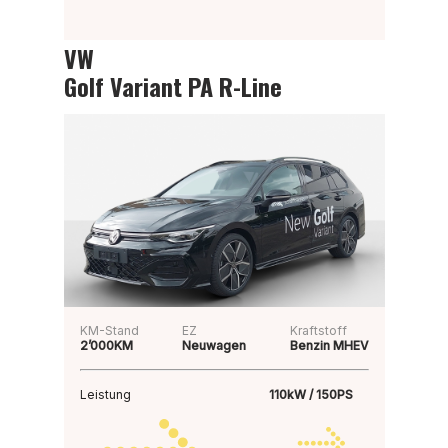
VW
Golf Variant PA R-Line
KM-Stand
EZ
Kraftstoff
2’000KM
Neuwagen
Benzin MHEV
Leistung
110kW / 150PS