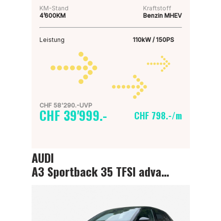
KM-Stand
Kraftstoff
4’600KM
Benzin MHEV
Leistung
110kW / 150PS
CHF 58'290.-UVP
CHF 39'999.-
CHF 798.-/m
AUDI
A3 Sportback 35 TFSI advanced Attraction