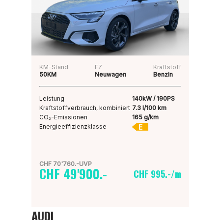
KM-Stand
EZ
Kraftstoff
50KM
Neuwagen
Benzin
Leistung
140kW / 190PS
Kraftstoffverbrauch, kombiniert
7.3 l/100 km
CO₂-Emissionen
165 g/km
E
Energieeffizienzklasse
CHF 70'760.-UVP
CHF 49'900.-
CHF 995.-/m
AUDI