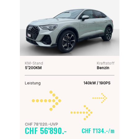
KM-Stand
Kraftstoff
5’200KM
Benzin
Leistung
140kW / 190PS
CHF 78'020.-UVP
CHF 56'890.-
CHF 1'134.-/m