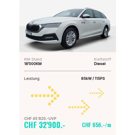
KM-Stand
Kraftstoff
18’000KM
Diesel
Leistung
85kW / 115PS
CHF 45'820.-UVP
CHF 32'900.-
CHF 656.-/m