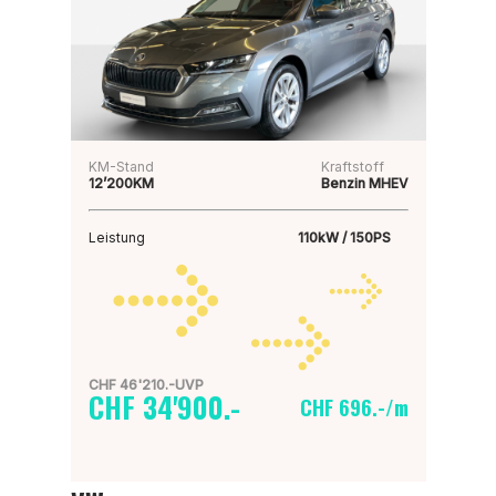
KM-Stand
Kraftstoff
12’200KM
Benzin MHEV
Leistung
110kW / 150PS
CHF 46'210.-UVP
CHF 34'900.-
CHF 696.-/m