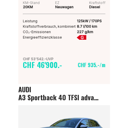
KM-Stand
EZ
Kraftstoff
20KM
Neuwagen
Diesel
Leistung
125kW / 170PS
Kraftstoffverbrauch, kombiniert
8.7 l/100 km
CO₂-Emissionen
227 g/km
G
Energieeffizienzklasse
CHF 53'542.-UVP
CHF 46'900.-
CHF 935.-/m
AUDI
A3 Sportback 40 TFSI advanced