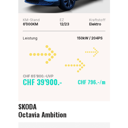
KM-Stand
EZ
Kraftstoff
6’000KM
12/23
Elektro
Leistung
150kW / 204PS
CHF 65'800.-UVP
CHF 39'900.-
CHF 796.-/m
SKODA
Octavia Ambition