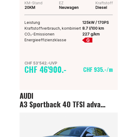
KM-Stand
EZ
Kraftstoff
20KM
Neuwagen
Diesel
Leistung
125kW / 170PS
Kraftstoffverbrauch, kombiniert
8.7 l/100 km
CO₂-Emissionen
227 g/km
G
Energieeffizienzklasse
CHF 53'542.-UVP
CHF 46'900.-
CHF 935.-/m
AUDI
A3 Sportback 40 TFSI advanced