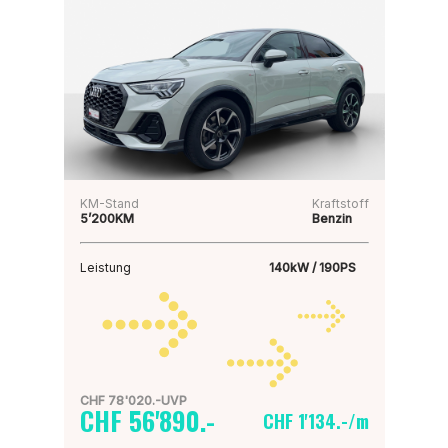
KM-Stand
Kraftstoff
5’200KM
Benzin
Leistung
140kW / 190PS
CHF 78'020.-UVP
CHF 56'890.-
CHF 1'134.-/m