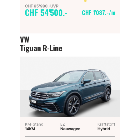
CHF 85'980.-UVP
CHF 54'500.-
CHF 1'087.-/m
VW
Tiguan R-Line
KM-Stand
EZ
Kraftstoff
14KM
Neuwagen
Hybrid