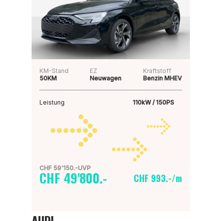
KM-Stand
EZ
Kraftstoff
50KM
Neuwagen
Benzin MHEV
Leistung
110kW / 150PS
CHF 59'150.-UVP
CHF 49'800.-
CHF 993.-/m
AUDI