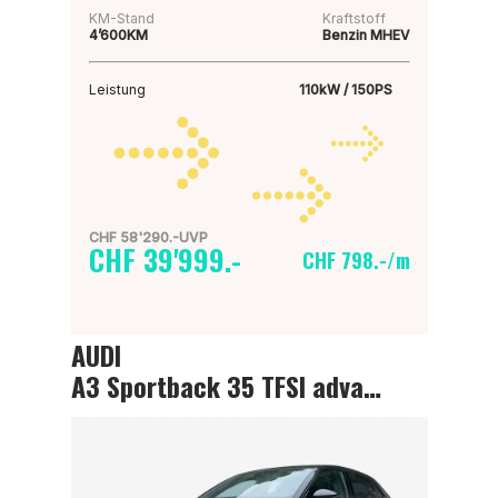
KM-Stand
Kraftstoff
4’600KM
Benzin MHEV
Leistung
110kW / 150PS
CHF 58'290.-UVP
CHF 39'999.-
CHF 798.-/m
AUDI
A3 Sportback 35 TFSI advanced Attraction