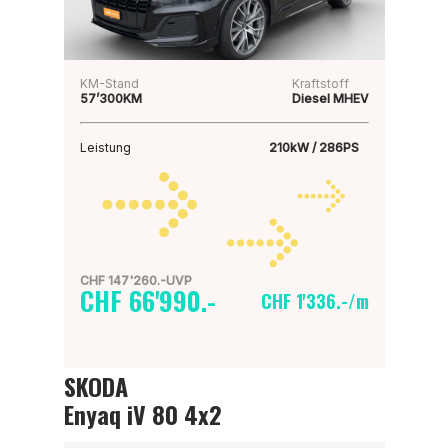
KM-Stand
Kraftstoff
57’300KM
Diesel MHEV
Leistung
210kW / 286PS
CHF 147'260.-UVP
CHF 66'990.-
CHF 1'336.-/m
SKODA
Enyaq iV 80 4x2