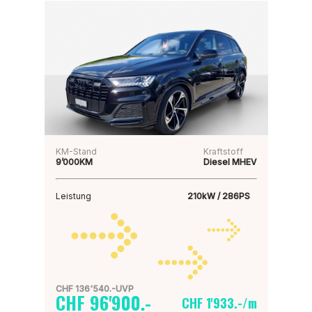
KM-Stand
Kraftstoff
9’000KM
Diesel MHEV
Leistung
210kW / 286PS
CHF 136'540.-UVP
CHF 96'900.-
CHF 1'933.-/m