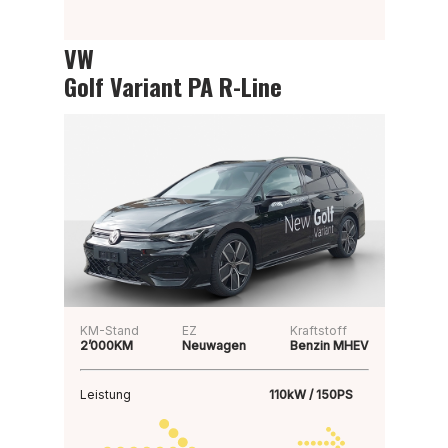
VW
Golf Variant PA R-Line
KM-Stand
EZ
Kraftstoff
2’000KM
Neuwagen
Benzin MHEV
Leistung
110kW / 150PS