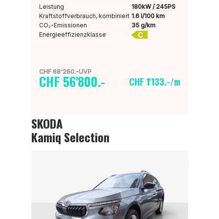
Leistung
180kW / 245PS
Kraftstoffverbrauch, kombiniert
1.6 l/100 km
CO₂-Emissionen
35 g/km
C
Energieeffizienzklasse
CHF 68'260.-UVP
CHF 56'800.-
CHF 1'133.-/m
SKODA
Kamiq Selection