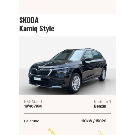
SKODA
Kamiq Style
KM-Stand
Kraftstoff
19’467KM
Benzin
Leistung
110kW / 150PS