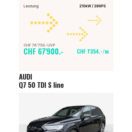
Leistung
210kW / 286PS
CHF 76'750.-UVP
CHF 67'900.-
CHF 1'354.-/m
AUDI
Q7 50 TDI S line