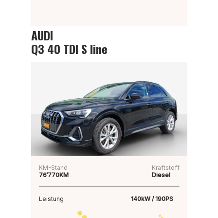
AUDI
Q3 40 TDI S line
KM-Stand
Kraftstoff
76’770KM
Diesel
Leistung
140kW / 190PS