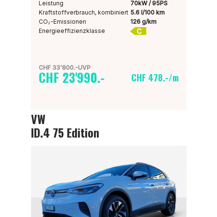
Leistung
70kW / 95PS
Kraftstoffverbrauch, kombiniert
5.6 l/100 km
CO₂-Emissionen
126 g/km
C
Energieeffizienzklasse
CHF 33'800.-UVP
CHF 23'990.-
CHF 478.-/m
VW
ID.4 75 Edition