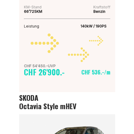
KM-Stand
Kraftstoff
66’725KM
Benzin
Leistung
140kW / 190PS
CHF 54'450.-UVP
CHF 26'900.-
CHF 536.-/m
SKODA
Octavia Style mHEV