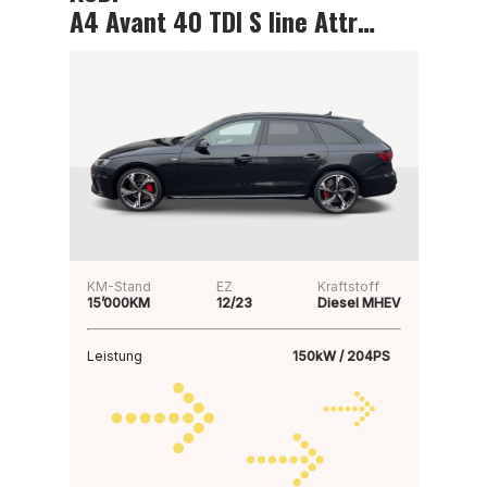
A4 Avant 40 TDI S line Attraction
KM-Stand
EZ
Kraftstoff
15’000KM
12/23
Diesel MHEV
Leistung
150kW / 204PS