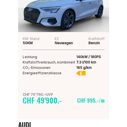
KM-Stand
EZ
Kraftstoff
50KM
Neuwagen
Benzin
Leistung
140kW / 190PS
Kraftstoffverbrauch, kombiniert
7.3 l/100 km
CO₂-Emissionen
165 g/km
E
Energieeffizienzklasse
CHF 70'760.-UVP
CHF 49'900.-
CHF 995.-/m
AUDI