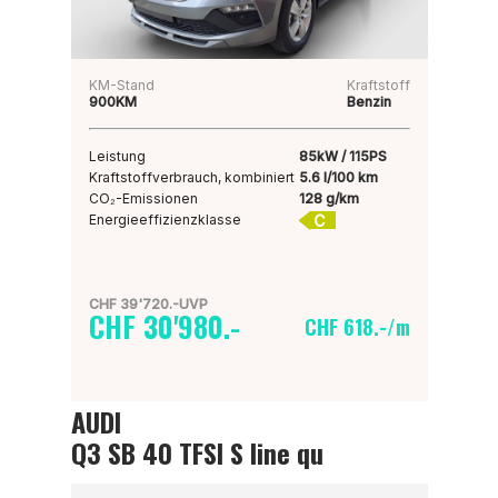
KM-Stand
Kraftstoff
900KM
Benzin
Leistung
85kW / 115PS
Kraftstoffverbrauch, kombiniert
5.6 l/100 km
CO₂-Emissionen
128 g/km
C
Energieeffizienzklasse
CHF 39'720.-UVP
CHF 30'980.-
CHF 618.-/m
AUDI
Q3 SB 40 TFSI S line qu