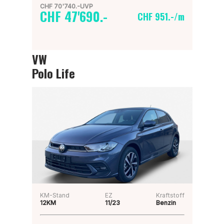
CHF 70'740.-UVP
CHF 47'690.-
CHF 951.-/m
VW
Polo Life
KM-Stand
EZ
Kraftstoff
12KM
11/23
Benzin