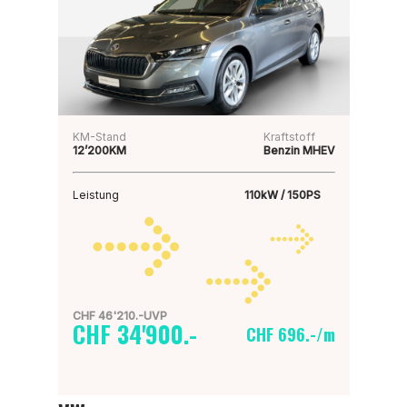
KM-Stand
Kraftstoff
12’200KM
Benzin MHEV
Leistung
110kW / 150PS
CHF 46'210.-UVP
CHF 34'900.-
CHF 696.-/m