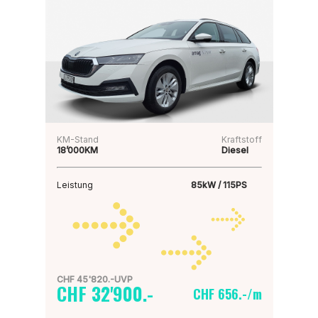
KM-Stand
Kraftstoff
18’000KM
Diesel
Leistung
85kW / 115PS
CHF 45'820.-UVP
CHF 32'900.-
CHF 656.-/m