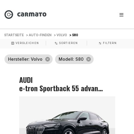
STARTSEITE
> AUTO-FINDEN
> VOLVO
> S80
VERGLEICHEN
SORTIEREN
FILTERN
Hersteller
: Volvo
cancel
Modell
: S80
cancel
AUDI
e-tron Sportback 55 advanced